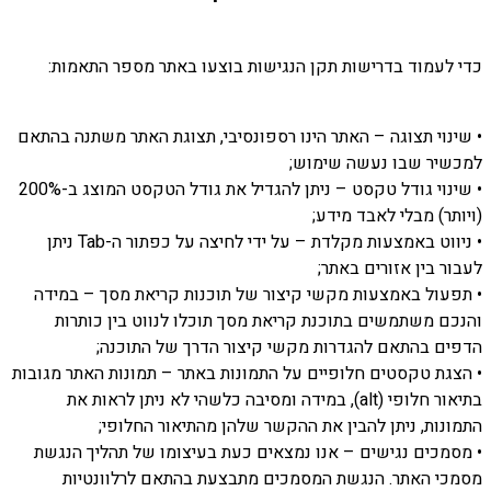
כדי לעמוד בדרישות תקן הנגישות בוצעו באתר מספר התאמות:
• שינוי תצוגה – האתר הינו רספונסיבי, תצוגת האתר משתנה בהתאם
למכשיר שבו נעשה שימוש;
• שינוי גודל טקסט – ניתן להגדיל את גודל הטקסט המוצג ב-200%
(ויותר) מבלי לאבד מידע;
• ניווט באמצעות מקלדת – על ידי לחיצה על כפתור ה-Tab ניתן
לעבור בין אזורים באתר;
• תפעול באמצעות מקשי קיצור של תוכנות קריאת מסך – במידה
והנכם משתמשים בתוכנת קריאת מסך תוכלו לנווט בין כותרות
הדפים בהתאם להגדרות מקשי קיצור הדרך של התוכנה;
• הצגת טקסטים חלופיים על התמונות באתר – תמונות האתר מגובות
בתיאור חלופי (alt), במידה ומסיבה כלשהי לא ניתן לראות את
התמונות, ניתן להבין את ההקשר שלהן מהתיאור החלופי;
• מסמכים נגישים – אנו נמצאים כעת בעיצומו של תהליך הנגשת
מסמכי האתר. הנגשת המסמכים מתבצעת בהתאם לרלוונטיות