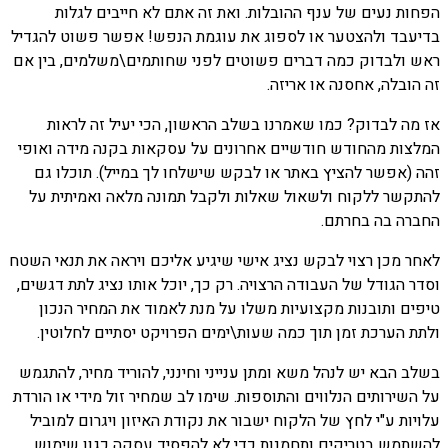
הפחות נעים של ענף ההובלות. ואת זה אתם לא חייבים לגלות
בדיעבד ולהצטער או לספוג את עוגמת הנפש! אפשר פשוט להגדיל
ראש ולבדוק כמה דברים פשוטים לפני שחותמים\משלמים, בין אם
זה הובלה, אחסנה או אריזה.
אז מה לבדוק? כמו שאמרנו בשלב הראשון, הכי יעיל זה לראות
המלצות מהחודש חודשיים אחרונים על עסקאות בקנה מידה ואופי
זהה (אפשר להציץ באתר או לבקש שישלחו לך במייל). תוכלו גם
להתקשר ללקוח ולשאול שאלות ולקבל תמונה מלאה ואמיתית על
החברה בה בחרתם.
לאחר מכן רצוי לבקש נציג אישי שיגיע אליכם ויראה את תנאי השטח
וסדר הגודל של העבודה הרצויה. רק כך, יוכל אותו נציג לתת דגשים,
טיפים ותובנות מקצועיות משלו על מנת לאמוד את המחיר הנכון
ולתת הערכת זמן תוך כמה שעות\ימים הפרויקט יסתיים לחלוטין.
בשלב הבא יש לנהל משא ומתן ענייני וחינני, להוריד מחיר, להתגמש
על השירותים הנלווים והתוספות. שימו לב שמחיר זול מידי או הורדת
עלויות ע"י לחץ של הלקוח ישבור את נקודת האיזון ויגרום למוביל
להשתמש בטריקים ותחמנות כדי לא להפסיד עסקה כגון שימוש