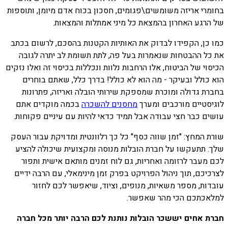
בחומרי אריזה משומשים\פגומים, חסכון בכוח אדם מיומן, ותוספות
של הרגע האחרון בהמצאת כל מיני אמתלות והמצאות.
כמו כן, הקפידו לבדוק את האותיות הקטנות בהסכם, לרשום בכתב
את כל ההבטחות שנאמרות בעל פה, לתת תשומת לב יתרה לגובה
הכיסוי של הביטוח, אלו הרחבות נלוות ונכללות בכיסוי זה ואלו נזקים
הוא כולל ובעיקר - מה הוא לא כולל! בדרך כלל, שאתם בוחרים
בחברת גדולה ומוכרת שמספקת שירותי הובלה ואריזה, פתרונות
לוגיסטיים מורכבים ומערך
מחסנים להשכרה
בכמה מוקדים אתם
עושים כבר חצי עבודה אבל תמיד כדאי להיות עם עיניים פקוחות.
שורת המחץ: "זמן שווה כסף" כל כך רלוונטית ומדויקת עבור העסק
שלך. תתעקשו על חברת הובלות מנוסה ומקצועית שיכולה להציע
לכם מעבר לרזומה ואחריות, גם לוח זמנים מותאם אישית ותפור
לצרכיכם, תוך ניהול הפרויקט בפרק זמן מינימאלי, עם הרבה ידיים
עובדות, מספר משאיות, מנופים, וציוד, שיאפשר לכם לחזור
למלאכתכם הכי מהר שאפשר.
חברת אחים יששכר הובלות נותנת לכם הרבה יותר מכל חברה