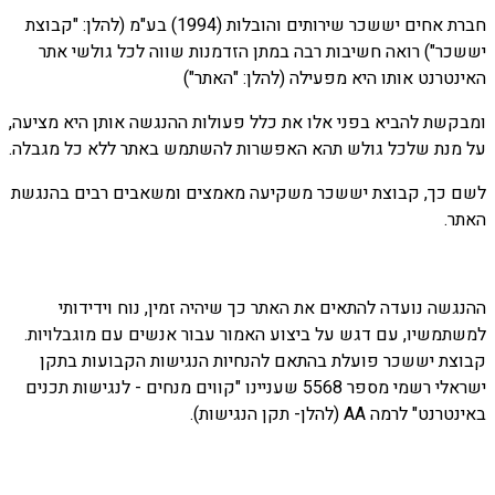
חברת אחים יששכר שירותים והובלות (1994) בע"מ (להלן: "קבוצת
יששכר") רואה חשיבות רבה במתן הזדמנות שווה לכל גולשי אתר
האינטרנט אותו היא מפעילה (להלן: "האתר")
ומבקשת להביא בפני אלו את כלל פעולות ההנגשה אותן היא מציעה,
על מנת שלכל גולש תהא האפשרות להשתמש באתר ללא כל מגבלה.
לשם כך, קבוצת יששכר משקיעה מאמצים ומשאבים רבים בהנגשת
האתר.
ההנגשה נועדה להתאים את האתר כך שיהיה זמין, נוח וידידותי
למשתמשיו, עם דגש על ביצוע האמור עבור אנשים עם מוגבלויות.
קבוצת יששכר פועלת בהתאם להנחיות הנגישות הקבועות בתקן
ישראלי רשמי מספר 5568 שעניינו "קווים מנחים - לנגישות תכנים
באינטרנט" לרמה AA (להלן- תקן הנגישות).