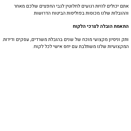
אתם יכולים להיות רגועים לחלוטין לגבי החפצים שלכם מאחר
וההובלות שלנו מכוסות בפוליסות הביטוח הדרושות
התאמת הובלה לצרכי הלקוח
ותק וניסיון מקצועי מוכח של שנים בהובלת משרדים, עסקים ודירות.
המקצועיות שלנו משתלבת עם יחס אישי לכל לקוח.
מובילים אותך בטוח
אחים יששכר הובלה
אריזה ואחסנה
חברת ההובלות שלנו הינה חברה בעלת ניהול משפחתי המשלבת
מקצועיות עם יחס חם בהקפדה על סטנדרטים גבוהים של איכות
למגזר העסקי והפרטי, לבעלי החברה ניסיון של שלושה עשורים