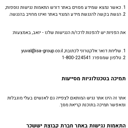
1. כאשר נמצא שמידע מסוים באתר דורש התאמות נגישות נוספות;
2. הגשת בקשה להנגשת מידע המצוי באתר ואינו מחויב בהנגשה.
את הפניות יש להפנות לרכז/ת הנגישות שלנו - יואב, באמצעות:
1. שליחת דואר אלקטרוני לכתובת; yuval@isa-group.co.il
2. טלפון שמספרו: 1-800-224541
תמיכה בטכנולוגיות מסייעות
אתר זה הינו אתר נגיש המותאם לצפייה גם לאנשים בעלי מוגבלות
ומאפשר תמיכה בתוכנת קריאת מסך.
התאמות נגישות באתר חברת קבוצת יששכר