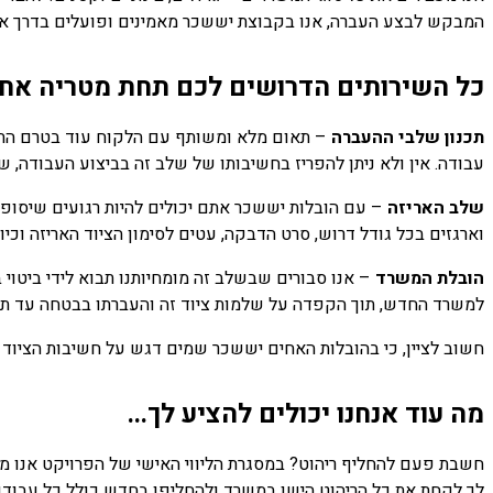
המבקש לבצע העברה, אנו בקבוצת יששכר מאמינים ופועלים בדרך אחרת.
כל השירותים הדרושים לכם תחת מטריה אחת (e stop shop
תכנון שלבי ההעברה
– תאום מלא ומשותף עם הלקוח עוד בטרם התחלת
עבודה. אין ולא ניתן להפריז בחשיבותו של שלב זה בביצוע העבודה, שכ
שלב האריזה
– עם הובלות יששכר אתם יכולים להיות רגועים שיסופק
וארגזים בכל גודל דרוש, סרט הדבקה, עטים לסימון הציוד האריזה וכ
הובלת המשרד
– אנו סבורים שבשלב זה מומחיותנו תבוא לידי ביטוי 
למשרד החדש, תוך הקפדה על שלמות ציוד זה והעברתו בבטחה עד תו
חשוב לציין, כי בהובלות האחים יששכר שמים דגש על חשיבות הציוד 
מה עוד אנחנו יכולים להציע לך...
חשבת פעם להחליף ריהוט? במסגרת הליווי האישי של הפרויקט אנו מצ
לך לקחת את כל הריהוט הישן במשרד ולהחליפו בחדש כולל כל עבודות