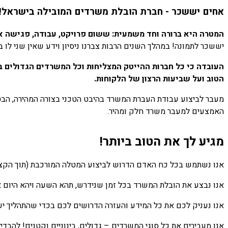
אחים יששכר - חברת הובלת משרדים המובילה בישראל!
המטרה היא ברורה וחד משמעית: ששום פרויקט, עבודה, פגישה א
יששכר לתמונה! במהלך השנים הרבות צברנו ניסיון וידע שאין שני לו
העובדה כי כל חברות ההייטק המצליחות וכל המשרדים הגדולים ב
הטוב ועל שביעות הרצון של הלקוחות.
מעבר לביצוע עבודת העברת המשרד בהיבט הטכני בצורה המהירה, הבט
האמצעים למעבר משרד חלק ומהיר.
מגיע לך את הטוב ביותר!
אנו נשתמש בכל כח האדם הדרוש לביצוע המטלה המורכבת (תוך הקצאת
אנו נבצע את הובלת המשרד בכל זמן שנידרש, תהא השעה ויהא היום א
אנו נעניק לכם את כל המידע והעזרה הדרושים לכם בכדי שהתהליך יע
אנו מעבירים את כל סוגי המשרדים – גדולים, בינוניים וקטנים! להבד