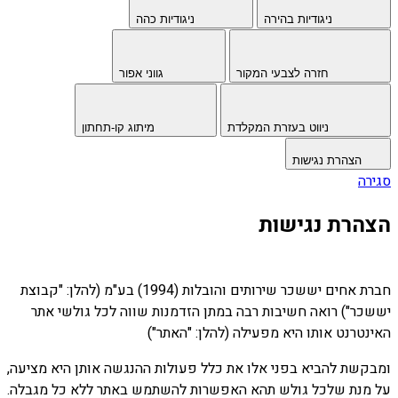
ניגודיות בהירה
ניגודיות כהה
חזרה לצבעי המקור
גווני אפור
ניווט בעזרת המקלדת
מיתוג קו-תחתון
הצהרת נגישות
סגירה
הצהרת נגישות
חברת אחים יששכר שירותים והובלות (1994) בע"מ (להלן: "קבוצת
יששכר") רואה חשיבות רבה במתן הזדמנות שווה לכל גולשי אתר
האינטרנט אותו היא מפעילה (להלן: "האתר")
ומבקשת להביא בפני אלו את כלל פעולות ההנגשה אותן היא מציעה,
על מנת שלכל גולש תהא האפשרות להשתמש באתר ללא כל מגבלה.