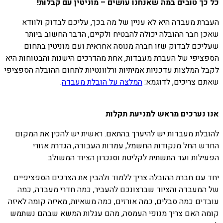
כל כך טובים במה שאנחנו עושים – מוניטין עם קבלות!
העברת מעבדה היא לא עניין של מה בכך, עליכם לבדוק ולוודא
שאכן חבר ההובלה יכולה להבטיח ולקיים, הדבר החשוב ביותר
שעליכם לבדוק שזו חברה מנוסה אחראית ועם מוניטין בתחום
הספציפי של העברת מעבדות, אחת מהדרכים הישנות והבטוחות היא
לקבל המלצות עדכניות אמיתיות ורלוונטיות לתחום ההובלה הספציפי
שאתם צריכים, לדוגמא:
המלצה על הובלת מעבדה
.
אנו נערכים מראש למניעת תקלות
להובלת מעבדות יש להיערך בהתאם. ראשית יש להכין את המקום
החדש החל מנקודות החשמל, עמדות העבודה, הגדרת אזורי
הפעילות ועד התשתית לקליטת וסנכרון הציוד המשולב.
יחד עם חברת ההובלה צריך ללמוד ולהבין את הצרכים הספציפיים
של המעבדה והציוד שברצונכם להעביר, כמה חדרי מעבדה, כמה
עובדים כמה סבלים, כמה אורזים, כמה משאיות, מאיזה קומה לאיזה
קומה האם צריך מנופי העמסה, מהם עגלות המשא שבהם נשתמש