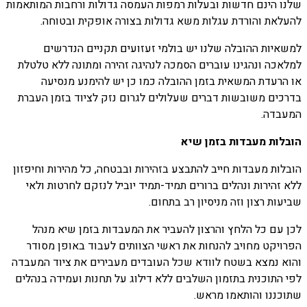
שלנו הינם חדשות ובעלות רמפות העמסה גדולות ורחבות המותאמות
להעלאת והורדת עגלות משא גדולות בצורה אופקית ובטוחה.
למשאיות ההובלה שלנו יש בולמי זעזועים תקניים הנדרשים
למלאכה ונהגינו עוברים הסמכה לנהיגה זהירה ומתונה ללא טלטלת
או הרעדת המשאית בזמן ההובלה כמו כן יש להימנע מנסיעה
בדרכים משובשות דברים שעלולים לגרום נזק לציוד בזמן העברת
המעבדה.
הובלות מעבדות בזמן שיא
הובלות מעבדות חייב להתבצע בזהירות ובבטחה, כל מהירות וחיפזון
ללא זהירות ונהלים ברורים תמיד-תמיד יוביל לנזקם לחרטות ולאי
שביעות רצון וזה מניסיון רב בתחום.
לכן עם כל הלחץ והרצון להעביר את המעבדות בזמן שיא מנהל
הפרויקט מחויב להנחות את ראשי הצוותים לעבוד באופן מסודר
והוא נמצא בשטח לוודא שכל העובדים מעבירים את ציוד המעבדה
לפי התוכנית בתזמון השלבים ללא דילוג על תחנות ועמידה בנהלים
שתוכננו והותאמו מראש.