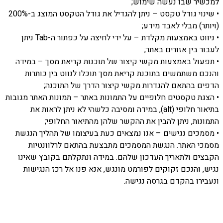
למכשיר שבו נעשה שימוש;
• שינוי גודל טקסט – ניתן להגדיל את גודל הטקסט המוצג ב-200%
(ויותר) מבלי לאבד מידע;
• ניווט באמצעות מקלדת – על ידי לחיצה על כפתור ה-Tab ניתן
לעבור בין אזורים באתר;
• תפעול באמצעות מקשי קיצור של תוכנות קריאת מסך – במידה
והנכם משתמשים בתוכנת קריאת מסך תוכלו לנווט בין כותרות
הדפים בהתאם להגדרות מקשי קיצור הדרך של התוכנה;
• הצגת טקסטים חלופיים על התמונות באתר – תמונות האתר מגובות
בתיאור חלופי (alt), במידה ומסיבה כלשהי לא ניתן לראות את
התמונות, ניתן להבין את ההקשר שלהן מהתיאור החלופי;
• מסמכים נגישים – אנו נמצאים כעת בעיצומו של תהליך הנגשת
מסמכי האתר. הנגשת המסמכים מתבצעת בהתאם לרלוונטיות
הקבצים ולתאריך העדכון שלהם. במידה ונתקלתם בקובץ שאינו
נגיש, והנכם זקוקים לפורמט מונגש, אנא פנו אל רכז הנגישות
ונעבירו בהקדם בגרסה נגישה.