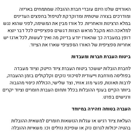
האורזים שלנו הינם עובדי חברת ההובלה שמתמחים באריזה
ומודרכים בצורה שיטתית ומדוקדקת לטיפול בחפצים העדינים
במלא הרצינות והאחריות. כל אורז מבין את המשימה, לפני שהוא נגש
למלאכה הוא מקבל מראש הצוות דגשים ספציפיים לכל דבר יוצא
דופן במעבדה כך שהאורז יודע בדיוק מה ואיך לעשות, לכל ארגז יש
אחריות ספציפית של האורז הספציפי שארז את הציוד.
ביטוח העברת חברות ומעבדות
לחברת הובלות יששכר ביטוח העברת ציוד הייטק וציוד מעבדה
בפוליסה מורחבת וייעודית לסיכוני נזקים וקלקולים בזמן ההעברה,
לרבות תאונות, פגעי מזג אוויר, וצד שלישי, הכוללת כיסוי מהגבוה
ביותר הקיים בענף ההובלות בכלל ותחום העברת חומרים וציוד יקרים
ורגישים בפרט.
העברה בטוחה וזהירה במיוחד
העלאת ציוד רגיש או עגלות הנושאות חומרים למשאית ההובלות
בהטיה יכולות לגרום נזק או שפיכת נוזלים וכו. משאיות ההובלה