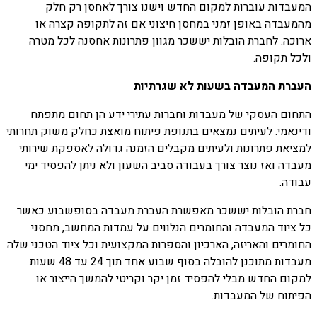
המעבדות עוברות למקום החדש וישנו צורך לאחסן רק חלק
מהמעבדה באופן זמני במחסן חיצוני אם זה לתקופה קצרה או
ארוכה. לחברת הובלות יששכר מגוון פתרונות אחסנה לכל מטרה
ולכל תקופה.
העברת המעבדה בשעות לא שגרתיות
התחום העסקי של מעבדות וחברות עתירי ידע הן תחום מתפתח
ודינאמי. לעיתים נמצאים בתנופת פיתוח מואצת כחלק משוק תחרותי
למציאת פתרונות ולעיתים מקבלים הזמנה גדולה לאספקת שירותי
מעבדה ואז נוצר צורך בעבודה סביב השעון ולא ניתן להפסיד ימי
עבודה.
חברת הובלות יששכר מאפשרת העברת מעבדה בסופשבוע כאשר
כל ציוד המעבדה והחומרים הנלווים על עמדות המחשב, מחסני
החומרים והאריזה, הארכיון והספרות המקצועית וכל ציוד הטכני שלה
מעבדות מתוכנן להובלה בסוף שבוע אחד תוך 24 עד 48 שעות
למקום החדש מבלי להפסיד זמן יקר וקריטי להמשך הייצור או
הפיתוח של המעבדות.