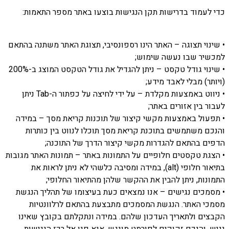
כדי לעמוד בדרישות תקן הנגישות בוצעו באתר מספר התאמות:
• שינוי תצוגה – האתר הינו רספונסיבי, תצוגת האתר משתנה בהתאם
למכשיר שבו נעשה שימוש;
• שינוי גודל טקסט – ניתן להגדיל את גודל הטקסט המוצג ב-200%
(ויותר) מבלי לאבד מידע;
• ניווט באמצעות מקלדת – על ידי לחיצה על כפתור ה-Tab ניתן
לעבור בין אזורים באתר;
• תפעול באמצעות מקשי קיצור של תוכנות קריאת מסך – במידה
והנכם משתמשים בתוכנת קריאת מסך תוכלו לנווט בין כותרות
הדפים בהתאם להגדרות מקשי קיצור הדרך של התוכנה;
• הצגת טקסטים חלופיים על התמונות באתר – תמונות האתר מגובות
בתיאור חלופי (alt), במידה ומסיבה כלשהי לא ניתן לראות את
התמונות, ניתן להבין את ההקשר שלהן מהתיאור החלופי;
• מסמכים נגישים – אנו נמצאים כעת בעיצומו של תהליך הנגשת
מסמכי האתר. הנגשת המסמכים מתבצעת בהתאם לרלוונטיות
הקבצים ולתאריך העדכון שלהם. במידה ונתקלתם בקובץ שאינו
נגיש, והנכם זקוקים לפורמט מונגש, אנא פנו אל רכז הנגישות