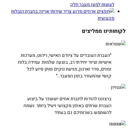
לעשות למען מעבר חלק
מדוע צריך שירותי אריזה בחברת הובלות
מקצועית
לקוחותינו ממליצים
חברת שטראוס
"העברת העובדים על ציודם האישי, ריהוט, מערכות
אישיות וציוד יחידתי רב, בוצעה שלמות: עמידה בלוח
זמנים, סדר וארגון, מניעת נזקים ומתן סיוע לכל
קושי שהתעורר בזמן המעבר..."
חברת נטויז'ן
ברצוננו להודות לחברת אחים יששכר על ביצוע
העברת חדרי שרתים
העברת שרתים באופן מקצועי ויעיל ביותר. נשמח
להשתמש בשרותיכם גם בעתיד