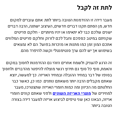
לתת זה לקבל
מעבר דירה זו ההזדמנות הטובה ביותר לתת. אתם עוברים למקום
חדש, מן הסתם תקנו דברים חדשים, העיצוב ישתנה, הרבה דברים
ישנים שלכם כבר לא יתאימו או יהיו מיותרים - חלקם פריטים
שקניתם במיטב כספכם וחבל לכם לזרוק וחלקם פריטים המלווים
אתכם המון זמן כמו מתנות או מזכרות בפועל. הם לא נמצאים
בשימוש אך יש להם ערך סנטימנטלי וקשה להיפרד מהם.
זה הרגע להעניק ולשמח אחרים וזוהי גם ההזדמנות לחסוך במקום
והאמת, סוף כל סוף גם תירוץ רגשי מוצלח להיפטר מהדברים ולחסוך
בסופו של דבר במחיר ההובלה ובמחיר האריזה. כך למעשה, יוצא
שאתם מקבלים הרבה יותר משאתם נותנים. כמו כן, כאשר כבר
החלטתם מה הכיוון ומה כמות חומרי האריזה שתצטרכו, מעבר
למחירים של
מוצרי האריזה השונים
ולפני שאתם קונים חומרי
אריזה, הבאנו כאן שני טיפים לביצוע אריזה למעבר דירה בצורה
הטובה ביותר: