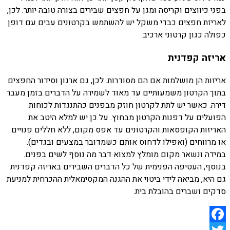
בפני כיווצים וקריסה ומגן על חפצים שבירים בצורה טובה יותר. לכן,
לאריזת חפצים כבדי משקל יש להשתמש בקרטונים עבים עם דופן
כפולה כגון קרטוני ארכיב.
אריזה קפדנית
אריזות הן מושלמות אם הם מסודרות. לכן, גם ארגון וסידור החפצים
בתוך הקרטון משמעותיים עד מאוד לשמירה על הדברים בזמן מעבר
דירה. כאשר יש לתת לקרטון חוזק מבפנים כהתנגדות לכוחות
הפועלים על דפנות הקרטון מבחוץ. על כן יש למלא היטב את
האריזות הקופסאות והקרטונים עד אפס מקום, ללא חללים פנויים
או מרווחים (ואפילו לדחוס אותם כשמדובר במצעים ובגדים).
במידה ונשאר מקום מומלץ למצוא דבר מה נוסף לשים בפנים.
בנוסף, העטיפה הפנימית של כל הדברים השבירים באריזה קפדנית
גם היא, מביאה לידי ביטוי את ההגנה המקסימאלית ההכרחית למניעת
סדקים ושברים בהובלת בית.