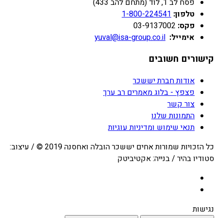
פסח לב 1, לוד (מתחם להב 433)
טלפון:
1-800-224541
פקס:
03-9137002
אימייל:
yuval@isa-group.co.il
קישורים חשובים
אודות חברת יששכר
פצפץ - בלוג מאמרים רב ערך
צור קשר
התמונות שלנו
תנאי שימוש ומדיניות עוגיות
כל הזכויות שמורות אחים יששכר הובלה ואחסנה 2019 © / עיצוב:
סטודיו בהיר / בנייה: אקטיביטק
נגישות