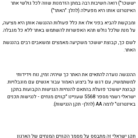
יששכר") רואה חשיבות רבה במתן הזדמנות שווה לכל גולשי אתר
האינטרנט אותו היא מפעילה (להלן: "האתר")
ומבקשת להביא בפני אלו את כלל פעולות ההנגשה אותן היא מציעה,
על מנת שלכל גולש תהא האפשרות להשתמש באתר ללא כל מגבלה.
לשם כך, קבוצת יששכר משקיעה מאמצים ומשאבים רבים בהנגשת
האתר.
ההנגשה נועדה להתאים את האתר כך שיהיה זמין, נוח וידידותי
למשתמשיו, עם דגש על ביצוע האמור עבור אנשים עם מוגבלויות.
קבוצת יששכר פועלת בהתאם להנחיות הנגישות הקבועות בתקן
ישראלי רשמי מספר 5568 שעניינו "קווים מנחים - לנגישות תכנים
באינטרנט" לרמה AA (להלן- תקן הנגישות).
תקן ישראלי זה מתבסס על מסמך הקווים המנחים של הארגון