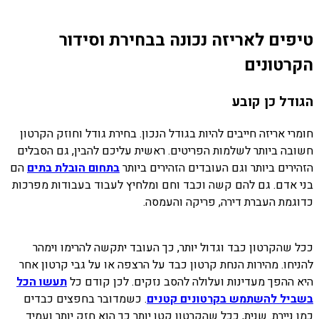
טיפים לאריזה נכונה בבחירת וסידור
הקרטונים
הגודל כן קובע
חומרי אריזה חייבים להיות בגודל הנכון. בחירת גודל וחוזק הקרטון
חשובה ביותר לשלמות הפריטים. ראשית עליכם להבין, גם הסבלים
הזהירים ביותר וגם העובדים הזהירים ביותר
בתחום הובלת בתים
הם
בני אדם. גם להם קשה וכבד וחם ומלחיץ לעבוד בעבודות מפרכות
כדוגמת העברת דירה, פריקה והעמסה.
ככל שהקרטון כבד וגדול יותר, כך העובד יתקשה להרימו וימהר
להניחו. מהירות הנחת קרטון כבד על הרצפה או על גבי קרטון אחר
היא ההפך מעדינות ועלולה להסב נזקים. לכן קודם כל
תעשו הכל
בשביל להשתמש בקרטונים קטנים
. כשמדובר בחפצים כבדים
כמו ניירת. שנית, ככל שהקרטון קטן יותר כך הוא חזק יותר ועמיד