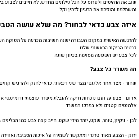
שוב את הרהיטים ולפרוס על הכל ניילונים מחדש. לא חייבים לצבוע בל
ומשתלמת והופכת את הרעיון לזמין וקל.
איזה צבע כדאי לבחור? מה שלא עושה הטב
להרגשה האישית במקום העבודה ישנה חשיבות מכרעת על תפוקת העובד
כרטיס הביקור הראשוני שלנו.
לכל צבע יש השפעה מסוימת בכיוון שונה.
מה משדר כל צבע?
שחור - מצד אחד אלגנטי מצד שני דכאוני. כדאי לחזק ולהדגיש קווי
אדום - צבע עז ועם נוכחות חזקה להובלת משרד עוצמתי ודומיננטי א
אלמנטים קטנים ולא במרכז המשרד.
לבן - ניקיון, טוהר, שקט, יותר מידי שקט, חייב קצת צבע כמו תבליני
ירוק - הצבע מאוד טרנדי ומתקשר לשמירה על איכות הסביבה ואווירה ש