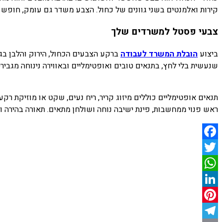
קירות ואלמנטים בשני גוונים של כחול. הצבע משדר גם עומק, חופש 
צבעי פסטל למשרדים שלך
ביצוע
הובלת המשרד לעבודה
ברקע הצבעים הכחול, הירוק והלבן בגו
שנעשית בלי לחץ, בתנאים טובים ואופטימליים ובאווירה נינוחה מגביר
תנאים אופטימליים כוללים מיזוג קריר, ריח נעים, שקט או מוזיקת רקע
ראש פנוי ממחשבות, פינת ישיבה נוחה ושולחן מתאים. תאורה בהירה ומ
Facebook
Twitter
WhatsApp
LinkedIn
Pinterest