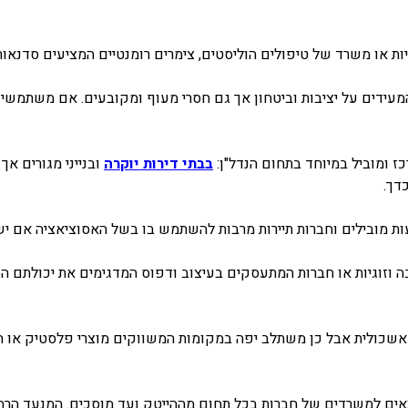
ת או משרד של טיפולים הוליסטים, צימרים רומנטיים המציעים סדנאות
מעידים על יציבות וביטחון אך גם חסרי מעוף ומקובעים. אם משתמשי
כז ומוביל במיוחד בתחום הנדל"ן:
בבתי דירות יוקרה
ובנייני מגורים א
כדך.
ת מובילים וחברות תיירות מרבות להשתמש בו בשל האסוציאציה אם יש
ה וזוגיות או חברות המתעסקים בעיצוב ודפוס המדגימים את יכולתם ה
אשכולית אבל כן משתלב יפה במקומות המשווקים מוצרי פלסטיק או חנוי
אים למשרדים של חברות בכל תחום מההייטק ועד מוסכים. המנעד הר