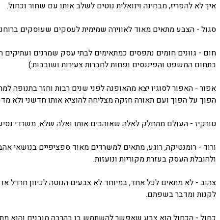
איך לא להפריז, מבחינה ויזואלית נוטים לשלב אותו עם שחור וכחול.
סגול - הצבע מתאים מאוד לאווירה שמימית לעסקים שעוסקים ברוחניו
חום - גוונים חומים נתפסים כמתאימים לבתי עסק שמרנים ועתיקים ה
בתחום המשפט והפיננסים ופחות לחברות צעירות ושובבות:)
אפור - האפור לסוגיו יצא מהאופנה לפני שנים רבות וחזר בתנופה למר
הפוך על הפוך ועם תאורה חזקה מצליחה להוציא אותו חדשני ולא מד
טורקיז - העולם מתחלק לאלה שאוהבים אותו ואלה שלא. משרדי נסיעו
ורוד - רומנטיקה, רוגע, מתאים למשרדים מאוד ספציפיים בנושאי אהב
ולהובלת העסק בעזרת מקוריות ונועזות.
צהוב - לא מתאים לכל אחד, במיוחד לא צבעים הנוטה לכיוון חרדל או 
לקנות ומדבר בשפתם.
כחול - הכחול הוא צבע שאפשר להשתמש בו בהרבה מובנים והוא מת