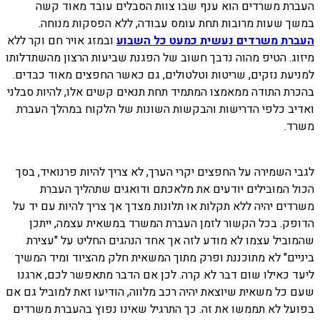
העברת משרדים הוא ענף שבו צוות הסבלים עובד מאוד קשה
במשך שעות מרובות תחת עומס עבודה, ללא הפסקות מנוחה.
העברת משרדים נעשית כמעט כל השבוע
ובמזג אויר חם וקר ללא
מיזוג. הטיפ מהוה נדבך חשוב של הפגנת שביעות הרצון מהשתדלותו
למניעת נזקים, שריטות וטלטולים, גם כאשר החפצים מאוד כבדים.
בהכרת התודה ממאמצו המתמיד תחת תנאים קשים אלו, להיות סבלני
ואדיב כלפי הדרישות והבקשות השונות של הלקוח במהלך העברת
משרד.
לגבי השמירה על החפצים יקרי הערך, לא צריך להיות פרנואיד, בסך
הכול המובילים יודעים את מלאכתם ודואגים שתהליך העברת
משרדים יהיה ללא תקלות או תלונות מצדך אך צריך להיות עם יד על
הדופק. בכל הקשור לזמן העברת המשרד במשאית עצמה, ייתכן
שהמוביל עצמו לא מודע לזה אך אחד הנהגים החליט על "עצירת
ביניים" לא מתוכננת ופרק מתוך המשאית חלק מהציוד ומיד המשיך
ליעד כאילו שום דבר לא קרה. לכן אם הדבר מתאפשר לכם, ארגנו
שעם כל משאית שיוצאת יהיה רכב מלווה, הודיעו זאת למוביל גם אם
בפועל לא תממשו את זה. כך התרגיל שאינו נפוץ בהעברת משרדים