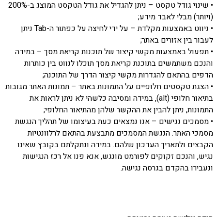
• שינוי גודל טקסט – ניתן להגדיל את גודל הטקסט המוצג ב-200%
(ויותר) מבלי לאבד מידע;
• ניווט באמצעות מקלדת – על ידי לחיצה על כפתור ה-Tab ניתן
לעבור בין אזורים באתר;
• תפעול באמצעות מקשי קיצור של תוכנות קריאת מסך – במידה
והנכם משתמשים בתוכנת קריאת מסך תוכלו לנווט בין כותרות
הדפים בהתאם להגדרות מקשי קיצור הדרך של התוכנה;
• הצגת טקסטים חלופיים על התמונות באתר – תמונות האתר מגובות
בתיאור חלופי (alt), במידה ומסיבה כלשהי לא ניתן לראות את
התמונות, ניתן להבין את ההקשר שלהן מהתיאור החלופי;
• מסמכים נגישים – אנו נמצאים כעת בעיצומו של תהליך הנגשת
מסמכי האתר. הנגשת המסמכים מתבצעת בהתאם לרלוונטיות
הקבצים ולתאריך העדכון שלהם. במידה ונתקלתם בקובץ שאינו
נגיש, והנכם זקוקים לפורמט מונגש, אנא פנו אל רכז הנגישות
ונעבירו בהקדם בגרסה נגישה.