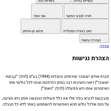
ניגודיות בהירה
ניגודיות כהה
חזרה לצבעי המקור
גווני אפור
ניווט בעזרת המקלדת
מיתוג קו-תחתון
הצהרת נגישות
סגירה
הצהרת נגישות
חברת אחים יששכר שירותים והובלות (1994) בע"מ (להלן: "קבוצת
יששכר") רואה חשיבות רבה במתן הזדמנות שווה לכל גולשי אתר
האינטרנט אותו היא מפעילה (להלן: "האתר")
ומבקשת להביא בפני אלו את כלל פעולות ההנגשה אותן היא מציעה,
על מנת שלכל גולש תהא האפשרות להשתמש באתר ללא כל מגבלה.