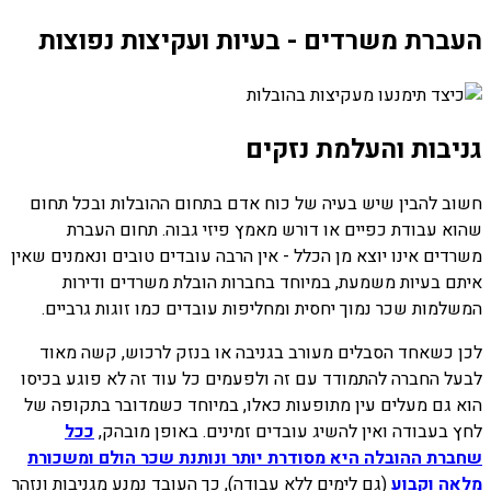
העברת משרדים - בעיות ועקיצות נפוצות
גניבות והעלמת נזקים
חשוב להבין שיש בעיה של כוח אדם בתחום ההובלות ובכל תחום
שהוא עבודת כפיים או דורש מאמץ פיזי גבוה. תחום העברת
משרדים אינו יוצא מן הכלל - אין הרבה עובדים טובים ונאמנים שאין
איתם בעיות משמעת, במיוחד בחברות הובלת משרדים ודירות
המשלמות שכר נמוך יחסית ומחליפות עובדים כמו זוגות גרביים.
לכן כשאחד הסבלים מעורב בגניבה או בנזק לרכוש, קשה מאוד
לבעל החברה להתמודד עם זה ולפעמים כל עוד זה לא פוגע בכיסו
הוא גם מעלים עין מתופעות כאלו, במיוחד כשמדובר בתקופה של
לחץ בעבודה ואין להשיג עובדים זמינים. באופן מובהק,
ככל
שחברת ההובלה היא מסודרת יותר ונותנת שכר הולם ומשכורת
מלאה וקבוע
(גם לימים ללא עבודה), כך העובד נמנע מגניבות ונזהר