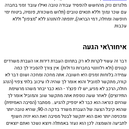
מלגרום נזק מהחשש להפסיד עבודה טובה ואילו עובד זמני בחברה
עם שכר נמוך וללא תנאים טובים (תלוש משכורת, פנסיה, ביטוח ימי
חופשה ומחלה, דמי הבראה), יתפתה להתנהג ללא "מצפון" וללא
עכבות.
איחור\אי הגעה
דבר זה עשוי לקרות לא רק בתחום העברת דירות או העברת משרדים
קטנים (ולא רלוונטי בחברות גדולות). אין צורך להסביר לך כמה
עמידה בלוחות זמנים היא חשובה. אתה מחכה ומחכה ושום דבר לא
קורה, מתקשר למוביל והוא אומר לך שהיה לו עיכוב בלתי צפוי (הנהג
חולה, הרכב לא מניע, יש לו פנצ'ר - הוא כבר יבחר משהו מרשימת
התירוצים). לאחר שעה נוספת אתה מתקשר שוב והמוביל אומר לך
שהיום כנראה הוא כבר לא יספיק להגיע... מסתבר (הסיבה האמיתית)
שהוא קיבל הצעה של העברת משרד בדקה ה-90, שהיא טובה יותר
ומכניסה יותר ואם הוא יתקשר לבטל מסיבה זאת הוא יהיה חשוף
לתביעה והשמצה. לכן הוא נעזר באמתלה ויוצא נשכר ואתם יוצאים