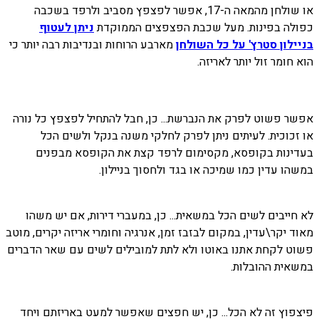
או שולחן מהמאה ה-17, אפשר לפצפץ מסביב ולרפד בשכבה
כפולה בפינות. מעל שכבת הפצפצים הממוקדת
ניתן לעטוף
בניילון סטרץ' על כל השולחן
מארבע הרוחות ובנדיבות רבה יותר כי
הוא חומר זול יותר לאריזה.
אפשר פשוט לפרק את הנברשת... כן, חבל להתחיל לפצפץ כל נורה
או זכוכית. לעיתים ניתן לפרק לחלקי משנה בנקל ולשים הכל
בעדינות בקופסא, מקסימום לרפד קצת את הקופסא מבפנים
במשהו עדין כמו שמיכה או בגד ולחסוך בניילון.
לא חייבים לשים הכל במשאית... כן, במעברי דירות, אם יש משהו
מאוד יקר\עדין, במקום לבזבז זמן, אנרגיה וחומרי אריזה יקרים, מוטב
פשוט לקחת אתנו באוטו ולא לתת למובילים לשים עם שאר הדברים
במשאית ההובלות.
פיצפוץ זה לא הכל... כן, יש חפצים שאפשר למעט באריזתם ויחד