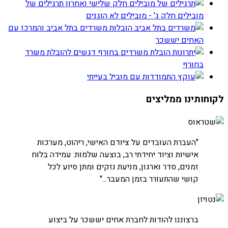
תרגילים של
מובילים חלק ג' - מובילים לא הוגנים
הובלות משרדים בתל אביב והמרכז עם
האחים יששכר
דגשים להובלת משרד
בחורף
התמודדות עם מוביל בעייתי
לקוחותינו ממליצים
חברת שטראוס
"העברת העובדים על ציודם האישי, ריהוט, מערכות
אישיות וציוד יחידתי רב, בוצעה שלמות: עמידה בלוח
זמנים, סדר וארגון, מניעת נזקים ומתן סיוע לכל
קושי שהתעורר בזמן המעבר..."
חברת נטויז'ן
ברצוננו להודות לחברת אחים יששכר על ביצוע