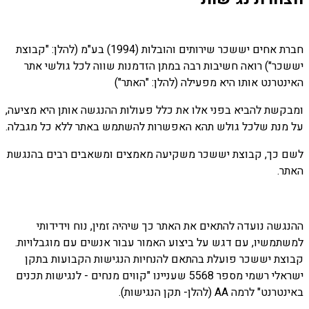
חברת אחים יששכר שירותים והובלות (1994) בע"מ (להלן: "קבוצת
יששכר") רואה חשיבות רבה במתן הזדמנות שווה לכל גולשי אתר
האינטרנט אותו היא מפעילה (להלן: "האתר")
ומבקשת להביא בפני אלו את כלל פעולות ההנגשה אותן היא מציעה,
על מנת שלכל גולש תהא האפשרות להשתמש באתר ללא כל מגבלה.
לשם כך, קבוצת יששכר משקיעה מאמצים ומשאבים רבים בהנגשת
האתר.
ההנגשה נועדה להתאים את האתר כך שיהיה זמין, נוח וידידותי
למשתמשיו, עם דגש על ביצוע האמור עבור אנשים עם מוגבלויות.
קבוצת יששכר פועלת בהתאם להנחיות הנגישות הקבועות בתקן
ישראלי רשמי מספר 5568 שעניינו "קווים מנחים - לנגישות תכנים
באינטרנט" לרמה AA (להלן- תקן הנגישות).