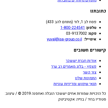
מונחים מיוחדים בהובלות
כתובתנו
פסח לב 1, לוד (מתחם להב 433)
טלפון:
1-800-224541
פקס:
03-9137002
אימייל:
yuval@isa-group.co.il
קישורים חשובים
אודות חברת יששכר
פצפץ - בלוג מאמרים רב ערך
צור קשר
התמונות שלנו
תנאי שימוש ומדיניות עוגיות
כל הזכויות שמורות אחים יששכר הובלה ואחסנה 2019 © / עיצוב:
סטודיו בהיר / בנייה: אקטיביטק