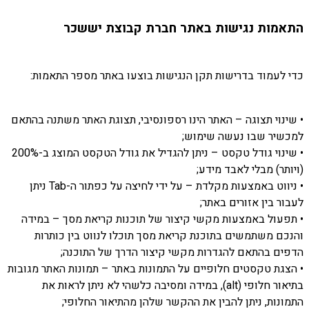
התאמות נגישות באתר חברת קבוצת יששכר
כדי לעמוד בדרישות תקן הנגישות בוצעו באתר מספר התאמות:
• שינוי תצוגה – האתר הינו רספונסיבי, תצוגת האתר משתנה בהתאם
למכשיר שבו נעשה שימוש;
• שינוי גודל טקסט – ניתן להגדיל את גודל הטקסט המוצג ב-200%
(ויותר) מבלי לאבד מידע;
• ניווט באמצעות מקלדת – על ידי לחיצה על כפתור ה-Tab ניתן
לעבור בין אזורים באתר;
• תפעול באמצעות מקשי קיצור של תוכנות קריאת מסך – במידה
והנכם משתמשים בתוכנת קריאת מסך תוכלו לנווט בין כותרות
הדפים בהתאם להגדרות מקשי קיצור הדרך של התוכנה;
• הצגת טקסטים חלופיים על התמונות באתר – תמונות האתר מגובות
בתיאור חלופי (alt), במידה ומסיבה כלשהי לא ניתן לראות את
התמונות, ניתן להבין את ההקשר שלהן מהתיאור החלופי;