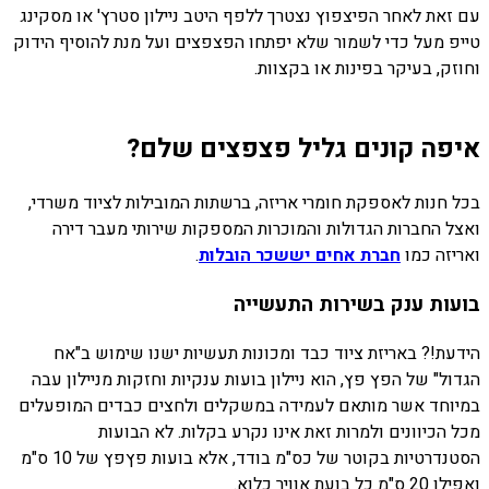
עם זאת לאחר הפיצפוץ נצטרך ללפף היטב ניילון סטרץ' או מסקינג
טייפ מעל כדי לשמור שלא יפתחו הפצפצים ועל מנת להוסיף הידוק
וחוזק, בעיקר בפינות או בקצוות.
איפה קונים גליל פצפצים שלם?
בכל חנות לאספקת חומרי אריזה, ברשתות המובילות לציוד משרדי,
ואצל החברות הגדולות והמוכרות המספקות שירותי מעבר דירה
ואריזה כמו
חברת אחים יששכר הובלות
.
בועות ענק בשירות התעשייה
הידעת!? באריזת ציוד כבד ומכונות תעשיות ישנו שימוש ב"אח
הגדול" של הפץ פץ, הוא ניילון בועות ענקיות וחזקות מניילון עבה
במיוחד אשר מותאם לעמידה במשקלים ולחצים כבדים המופעלים
מכל הכיוונים ולמרות זאת אינו נקרע בקלות. לא הבועות
הסטנדרטיות בקוטר של כס"מ בודד, אלא בועות פץפץ של 10 ס"מ
ואפילו 20 ס"מ כל בועת אוויר כלוא.