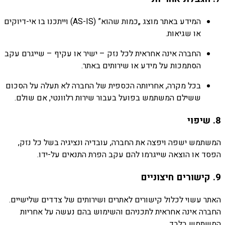
המידע
באתר
מוצג „
כמות
שהוא” (
IS)
AS-
וייתכנו
בו
אי-
דיוקים
או
שגיאות.
החברה
אינה
אחראית
לכל
נזק –
ישיר
או
עקיף –
שייגרם
עקב
הסתמכות
על
מידע
או
שירותים
באתר.
בכל
מקרה,
אחריותה
הכספית
של
החברה
לא
תעלה
על
הסכום
ששילם
המשתמש
בפועל
בעבור
שירות
רלוונטי,
אם
שולם.
8.
שיפוי
המשתמש
ישפה
ויפצה
את
החברה,
עובדיה
ונציגיה
בשל
כל
נזק,
הפסד
או
הוצאה
שייגרמו
להם
עקב
הפרת
התנאים
על-
ידו.
9.
קישורים
חיצוניים
האתר
עשוי
לכלול
קישורים
לאתרים
ושירותים
של
צדדים
שלישיים.
החברה
אינה
אחראית
לתכניהם
והשימוש
בהם
נעשה
על
אחריות
המשתמש
בלבד.