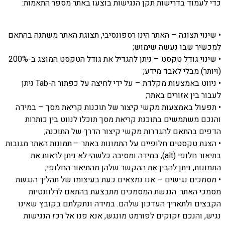
כדי לעמוד בדרישות תקן הנגישות בוצעו באתר מספר התאמות:
• שינוי תצוגה – האתר הינו רספונסיבי, תצוגת האתר משתנה בהתאם
למכשיר שבו נעשה שימוש;
• שינוי גודל טקסט – ניתן להגדיל את גודל הטקסט המוצג ב-200%
(ויותר) מבלי לאבד מידע;
• ניווט באמצעות מקלדת – על ידי לחיצה על כפתור ה-Tab ניתן
לעבור בין אזורים באתר;
• תפעול באמצעות מקשי קיצור של תוכנות קריאת מסך – במידה
והנכם משתמשים בתוכנת קריאת מסך תוכלו לנווט בין כותרות
הדפים בהתאם להגדרות מקשי קיצור הדרך של התוכנה;
• הצגת טקסטים חלופיים על התמונות באתר – תמונות האתר מגובות
בתיאור חלופי (alt), במידה ומסיבה כלשהי לא ניתן לראות את
התמונות, ניתן להבין את ההקשר שלהן מהתיאור החלופי;
• מסמכים נגישים – אנו נמצאים כעת בעיצומו של תהליך הנגשת
מסמכי האתר. הנגשת המסמכים מתבצעת בהתאם לרלוונטיות
הקבצים ולתאריך העדכון שלהם. במידה ונתקלתם בקובץ שאינו
נגיש, והנכם זקוקים לפורמט מונגש, אנא פנו אל רכז הנגישות