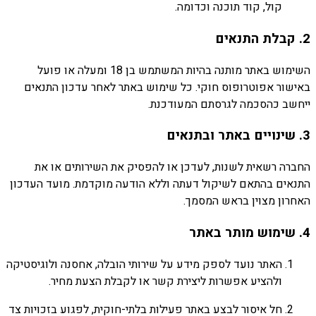
קול,
קוד
תוכנה
וכדומה.
2.
קבלת
התנאים
השימוש
באתר
מותנה
בהיות
המשתמש
בן
18
ומעלה
או
פועל
באישור
אפוטרופוס
חוקי.
כל
שימוש
באתר
לאחר
עדכון
התנאים
ייחשב
כהסכמה
לגרסתם
המעודכנת.
3.
שינויים
באתר
ובתנאים
החברה
רשאית
לשנות,
לעדכן
או
להפסיק
את
השירותים
או
את
התנאים
בהתאם
לשיקול
דעתה
וללא
הודעה
מוקדמת.
מועד
העדכון
האחרון
מצוין
בראש
המסמך.
4.
שימוש
מותר
באתר
האתר
נועד
לספק
מידע
על
שירותי
הובלה,
אחסנה
ולוגיסטיקה
ולהציע
אפשרות
ליצירת
קשר
או
לקבלת
הצעת
מחיר.
חל
איסור
לבצע
באתר
פעילות
בלתי-
חוקית,
לפגוע
בזכויות
צד