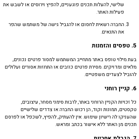
שלישי,
להעלות
תכנים
פוגעניים,
להפיץ
וירוסים
או
לשבש
את
פעילות
האתר.
החברה
רשאית
לחסום
או
להגביל
גישה
של
משתמש
שהפר
את
התנאים.
5.
טפסים
והזמנות
בעת
מילוי
טופס
באתר
מתחייב
המשתמש
למסור
פרטים
נכונים,
מלאים
ומדויקים.
מסירת
פרטים
כוזבים
או
התחזות
אסורים
ועלולים
להוביל
לצעדים
משפטיים.
6.
קניין
רוחני
כל
זכויות
הקניין
הרוחני
באתר,
לרבות
סימני
מסחר,
עיצובים,
טקסטים,
תמונות
וקוד,
הן
רכוש
החברה
או
צדדים
שלישיים
שהעניקו
לה
רישיון
שימוש.
אין
להעתיק,
להפיץ,
לשכפל
או
לפרסם
תכנים
מן
האתר
ללא
אישור
בכתב
ומראש.
7.
הגבלת
אחריות