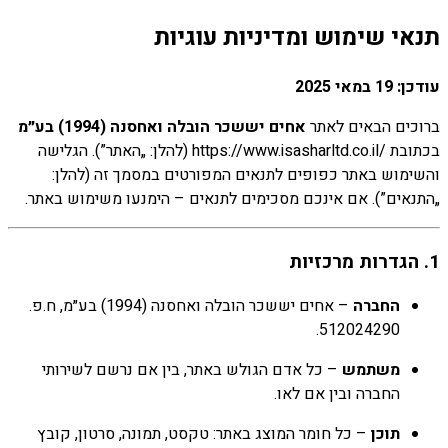
תנאי שימוש ומדיניות עוגיות
עודכן: ‎
19
במאי
2025
ברוכים
הבאים
לאתר
אחים
יששכר
הובלה
ואחסנה (
1994)
בע״מ
בכתובת ‎
il/‎
co.
isasharltd.
www.
https://
(
להלן: „
האתר”).
הגלישה
והשימוש
באתר
כפופים
לתנאים
המפורטים
במסמך
זה (
להלן:
„
התנאים”).
אם
אינכם
מסכימים
לתנאים –
הימנעו
משימוש
באתר.
1.
הגדרות
מרכזיות
החברה
–
אחים
יששכר
הובלה
ואחסנה (
1994)
בע״מ,
ח.
פ.
512024290.
משתמש
–
כל
אדם
הגולש
באתר,
בין
אם
נרשם
לשירותי
החברה
ובין
אם
לאו.
תוכן
–
כל
חומר
המוצג
באתר:
טקסט,
תמונה,
סרטון,
קובץ