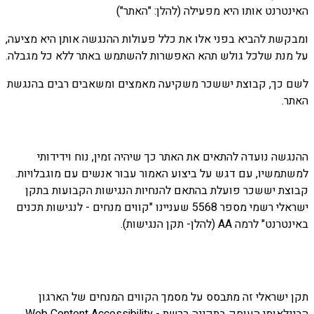
האינטרנט אותו היא מפעילה (להלן: "האתר")
ומבקשת להביא בפני אלו את כלל פעולות ההנגשה אותן היא מציעה,
על מנת שלכל גולש תהא האפשרות להשתמש באתר ללא כל מגבלה.
לשם כך, קבוצת יששכר משקיעה מאמצים ומשאבים רבים בהנגשת
האתר.
ההנגשה נועדה להתאים את האתר כך שיהיה זמין, נוח וידידותי
למשתמשיו, עם דגש על ביצוע האמור עבור אנשים עם מוגבלויות.
קבוצת יששכר פועלת בהתאם להנחיות הנגישות הקבועות בתקן
ישראלי רשמי מספר 5568 שעניינו "קווים מנחים - לנגישות תכנים
באינטרנט" לרמה AA (להלן- תקן הנגישות).
תקן ישראלי זה מתבסס על מסמך הקווים המנחים של הארגון
הבינלאומי העוסק בתקינה ברשת - Web Content Accessibility