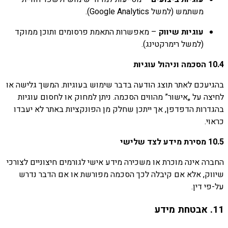
משתמש (
למשל
Analytics).
Google
עוגיות
שיווק
–
מאפשרות
התאמת
פרסומים
ותוכן
ממוקד
(
למשל
רימרקטינג).
10.4
הסכמה
וניהול
עוגיות
בהגיעכם
לאתר
תוצג
הודעה
בדבר
שימוש
בעוגיות.
המשך
גלישה
או
לחיצה
על „
אישור”
מהווים
הסכמה.
ניתן
למחוק
או
לחסום
עוגיות
בהגדרות
הדפדפן,
אך
ייתכן
שחלק
מן
הפונקציות
באתר
לא
יעבדו
כראוי.
10.5
מסירת
מידע
לצד
שלישי
החברה
אינה
מוכרת
או
משכירה
מידע
אישי
לגורמים
חיצוניים
לצורכי
שיווק,
אלא
אם
קיבלה
לכך
הסכמה
מפורשת
או
אם
הדבר
נדרש
על-
פי
דין.
11.
אבטחת
מידע