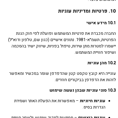
10.
פרטיות
ומדיניות
עוגיות
10.1
מידע
אישי
החברה
מכבדת
את
פרטיות
המשתמש
ופועלת
לפי
חוק
הגנת
הפרטיות,
תשמ״א-
1981.
נתונים
אישיים (
כגון
שם,
טלפון
ודוא״ל)
יישמרו
למטרות
מתן
שירות,
טיפול
בפניות,
שיווק
ישיר
בהסכמה
ושיפור
חוויית
המשתמש.
10.2
מהן
עוגיות
עוגייה
היא
קובץ
טקסט
קטן
שהדפדפן
שומר
במכשיר
ומאפשר
לזהות
את
הדפדפן
בביקורים
חוזרים.
10.3
סוגי
עוגיות
שבהן
נעשה
שימוש
עוגיות
חיוניות
–
מאפשרות
את
הפעלת
האתר
ושמירת
הגדרות
בסיס.
עוגיות
ביצועים
–
מסייעות
למדוד
שימוש
ולשפר
חוויית