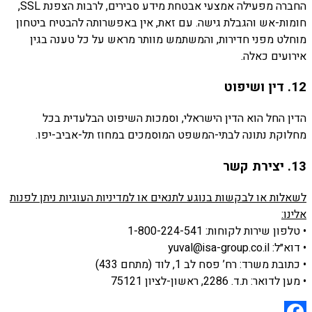
החברה
מפעילה
אמצעי
אבטחת
מידע
סבירים,
לרבות
הצפנת
SSL,
חומות-
אש
והגבלת
גישה.
עם
זאת,
אין
באפשרותה
להבטיח
ביטחון
מוחלט
מפני
חדירות,
והמשתמש
מוותר
מראש
על
כל
טענה
בגין
אירועים
כאלה.
12.
דין
ושיפוט
הדין
החל
הוא
הדין
הישראלי,
וסמכות
השיפוט
הבלעדית
בכל
מחלוקת
נתונה
לבתי-
המשפט
המוסמכים
במחוז
תל-
אביב-
יפו.
13.
יצירת
קשר
לשאלות
או
לבקשות
בנוגע
לתנאים
או
למדיניות
העוגיות
ניתן
לפנות
אלינו:
•
טלפון
שירות
לקוחות: ‎
541
224-
800-
1-
•
דוא״ל:
il
co.
group.
isa-
yuval@
•
כתובת
משרד:
רח’
פסח
לב
1,
לוד (
מתחם
433)
•
מען
לדואר:
ת.
ד.
2286,
ראשון-
לציון
75121