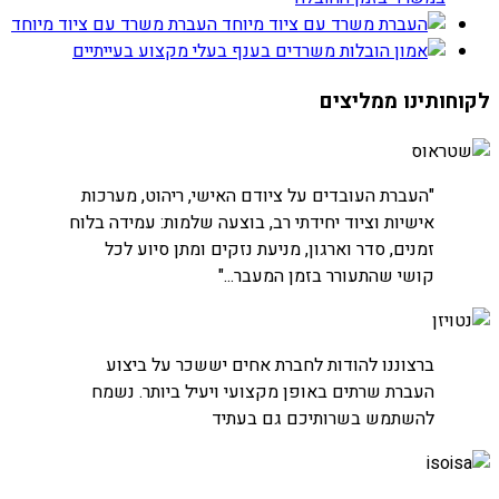
העברת משרד עם ציוד מיוחד
הובלות משרדים בענף בעלי מקצוע בעייתיים
לקוחותינו ממליצים
חברת שטראוס
"העברת העובדים על ציודם האישי, ריהוט, מערכות
אישיות וציוד יחידתי רב, בוצעה שלמות: עמידה בלוח
זמנים, סדר וארגון, מניעת נזקים ומתן סיוע לכל
קושי שהתעורר בזמן המעבר..."
חברת נטויז'ן
ברצוננו להודות לחברת אחים יששכר על ביצוע
העברת חדרי שרתים
העברת שרתים באופן מקצועי ויעיל ביותר. נשמח
להשתמש בשרותיכם גם בעתיד