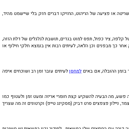
ריטה או פציעה של הריהוט, החזיקו דברים חזק בלי שיישמט מהיד,
ל קלפה, ציר כפול, תפס למוט בגדים, תושבת לגלגלים של דלת הזזה,
אחר כך מבפנים וכן הלאה, לעיתים רבות אין בנמצא חלקי חילוף או
 בזמן ההובלה, אם באים
למחסן
לעיתים עובר זמן רב ושוכחים איפה
ה פשע, מה הבעיה להשקיע קצת חומרי אריזה ומעט זמן ולעטוף כמו
מד, ניילון פצפצים סרט דביק (מסקינג טייפ) וקרטונים זה מה שצריך
קורה עם החפצים שלו במשאית... לסידור נכון במשאית יש חשיבות