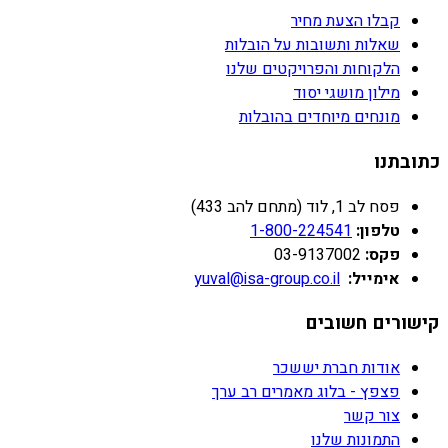
קבלו הצעת מחיר
שאלות ותשובות על הובלות
הלקוחות והפרויקטים שלנו
מילון מושגי יסוד
מונחים מיוחדים בהובלות
כתובתנו
פסח לב 1, לוד (מתחם להב 433)
טלפון:
1-800-224541
פקס:
03-9137002
אימייל:
yuval@isa-group.co.il
קישורים חשובים
אודות חברת יששכר
פצפץ - בלוג מאמרים רב ערך
צור קשר
התמונות שלנו