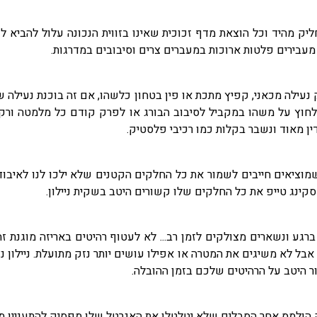
 מהיד וכל הוצאת מדף זכוכית שאינו בזווית הנכונה עלול להביא לש
עבירים פלטות ארוכות במעברים צרים וסיבובים במדרגות.
עילה מכאני, קפיץ מתכת או פין בטחון כלשהו, אם זה בוכנת נעילה ש
ללחוץ על משהו במקביל לסיבוב הבורג או לפרק קודם כל מלמטה ורק 
ין מאוד ונשבר בקלות כמו רכיבי פלסטיק.
וציאים חייבים לשמור את כל החלקים הקטנים שלא ילכו לנו לאיבוד
קינג טייפ את כל החלקים שלו קשורים היטב בשקית ניילון.
ע ונשארים מצולקים לזמן רב... לא לעטוף רהיטים באריזה מוגנת ז
ל לא משיגים את המטרה או אפילו עושים יותר נזק מתועלת. ניילון נצ
ר היטב על הרהיטים שלכם בזמן ההובלה.
למס אחר הסבלים שלא יטלטלו את האגרטל שלו מפסיק להתעניין מה 