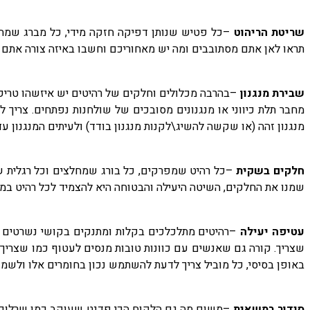
שריטת הריהוט
–כל פטיש שנותן דפיקה חזקה מידי, כל מברג שמחליק
תראו לאן אתם מסתובבים ומה יש מאחוריכם וחשבו באיזה צורה אתם מ
שבירת מנגנון
–בהרבה מכלולים וחלקים של רהיטים יש איזשהו טריק נ
מחבר תלת כיווני או מנגנונים מסובכים של שולחנות נפתחים. צריך 
מנגנון זהה (או שקשה להשיג\לקנות מנגנון בודד) ולעיתים המנגנון עד
חלקים בשקית
–כל רהיט שמפרקים, כל בורג שמחלצים וכל רגלית שמ
שמנו את החלקים, השיטה היעילה והבטוחה היא להצמיד לכל רהיט במס
עטיפה יעילה
–רהיטים מתלכלכים בקלות ומתנקים בקושי נשרטים ברג
שצריך. קורה גם שאנשים עם כוונות טובות מנסים לעטוף כמו שצריך אב
באופן בסיסי, כל מוביל צריך לדעת להשתמש נכון בחומרים אלו ולשמו
סידור במשאית
–משום מה גם הלקוח הכי פדנט שעוקב כמו שרלוק הו