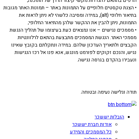
הדפים בהתאם להגדרות מקשי קיצור הדרך של התוכנה;
• הצגת טקסטים חלופיים על התמונות באתר – תמונות האתר מגובות
בתיאור חלופי (alt), במידה ומסיבה כלשהי לא ניתן לראות את
התמונות, ניתן להבין את ההקשר שלהן מהתיאור החלופי;
• מסמכים נגישים – אנו נמצאים כעת בעיצומו של תהליך הנגשת
מסמכי האתר. הנגשת המסמכים מתבצעת בהתאם לרלוונטיות
הקבצים ולתאריך העדכון שלהם. במידה ונתקלתם בקובץ שאינו
נגיש, והנכם זקוקים לפורמט מונגש, אנא פנו אל רכז הנגישות
ונעבירו בהקדם בגרסה נגישה.
תודה וגלישה נעימה ובטוחה.
הובלות יששכר
אודות חברת יששכר
כל המסמכים והמידע