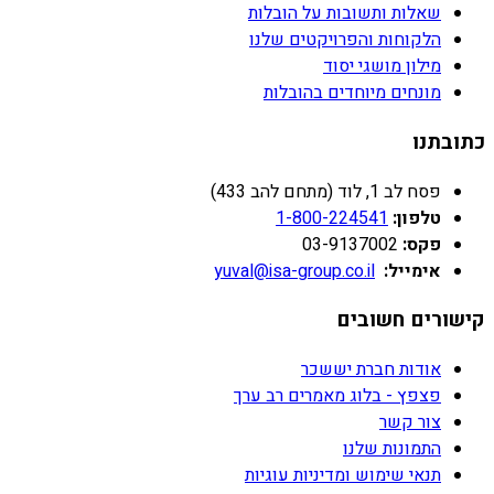
שאלות ותשובות על הובלות
הלקוחות והפרויקטים שלנו
מילון מושגי יסוד
מונחים מיוחדים בהובלות
כתובתנו
פסח לב 1, לוד (מתחם להב 433)
טלפון:
1-800-224541
פקס:
03-9137002
אימייל:
yuval@isa-group.co.il
קישורים חשובים
אודות חברת יששכר
פצפץ - בלוג מאמרים רב ערך
צור קשר
התמונות שלנו
תנאי שימוש ומדיניות עוגיות