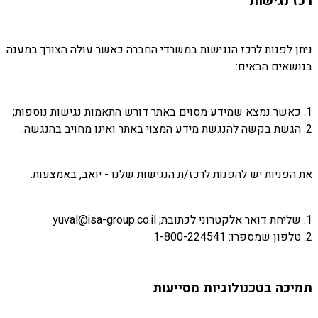
רכז נגישות
ניתן לפנות לרכז הנגישות במשרדי החברה כאשר עולה הצורך במענה
בנושאים הבאים:
1. כאשר נמצא שמידע מסוים באתר דורש התאמות נגישות נוספות;
2. הגשת בקשה להנגשת מידע המצוי באתר ואינו מחויב בהנגשה.
את הפניות יש להפנות לרכז/ת הנגישות שלנו - יואב, באמצעות:
1. שליחת דואר אלקטרוני לכתובת; yuval@isa-group.co.il
2. טלפון שמספרו: 1-800-224541
תמיכה בטכנולוגיות מסייעות