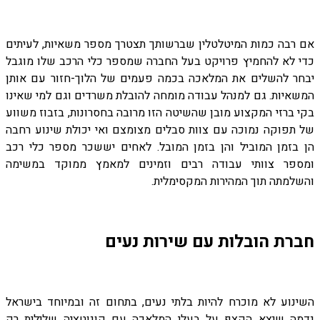
אם רבה כמות המיטלטלין שברשותך תצטרך מספר משאיות, לעיתים
כדי לא להחמיץ פרויקט בעל החברה שמספר כלי הרכב שלו מוגבל
יבחר להשלים את המלאכה בכמה פעמים של הלוך-חזור עם אותן
המשאיות. גם למנהל עבודה מומחה להובלת משרדים וגם למי שאינו
בקי ברזי המקצוע מובן שהשיטה הזו מרובה בחסרונות, בזבוז משווע
של תפוקה נמוכה עם צוות סבלים מצומצם ואי יכולת שינוע רחבה
הן בזמן המוביל והן בזמן המובל. לאחים יששכר מספר כלי רכב
ומספר צוותי עבודה רבים וזמינים למאמץ ממוקד במשימה
והשלמתה תוך המהירות המקסימלית.
חברת הובלות עם שירות נעים
השינוע לא מוכרח להיות בלתי נעים, בתחום זה ובמיוחד בישראל
נדמה שיצא הקצף על בעלי המלאכה עם קונוטציה שלילית רק