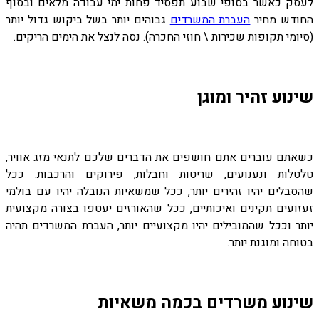
לעסק כאשר בסופי שבוע תפסיד פחות ימי עבודה מלאים ובסוף
החודש מחיר
העברת המשרדים
גבוהים יותר בשל ביקוש גדול יותר
(סיומי תקופות שכירות \ חוזי החכרה). נסה לנצל את הימים הריקים.
שינוע זהיר ומוגן
כשאתם עוברים אתם חושפים את הדברים שלכם לתנאי מזג אוויר,
טלטלות ונענועים, שריטות וחבלות, פירוקים והרכבות. ככל
שהסבלים יהיו זהירים יותר, ככל שמשאיות הנובלה יהיו עם בולמי
זעזועים תקינים ואיכותיים, ככל שהאורזים יעטפו בצורה מקצועית
יותר וככל שהמובילים יהיו מקצועיים יותר, העברת המשרדים תהיה
בטוחה ומוגנת יותר.
שינוע משרדים בכמה משאיות