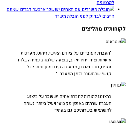
לקרטונים
ארבעה דברים שאתם
חייבים לבדוק לפני הובלת משרד
לקוחותינו ממליצים
חברת שטראוס
"העברת העובדים על ציודם האישי, ריהוט, מערכות
אישיות וציוד יחידתי רב, בוצעה שלמות: עמידה בלוח
זמנים, סדר וארגון, מניעת נזקים ומתן סיוע לכל
קושי שהתעורר בזמן המעבר..."
חברת נטויז'ן
ברצוננו להודות לחברת אחים יששכר על ביצוע
העברת חדרי שרתים
העברת שרתים באופן מקצועי ויעיל ביותר. נשמח
להשתמש בשרותיכם גם בעתיד