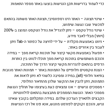
כדי לעמוד בדרישות תקן הנגישות בוצעו באתר מספר התאמות:
• שינוי תצוגה – האתר הינו רספונסיבי, תצוגת האתר משתנה בהתאם
למכשיר שבו נעשה שימוש;
• שינוי גודל טקסט – ניתן להגדיל את גודל הטקסט המוצג ב-200%
(ויותר) מבלי לאבד מידע;
• ניווט באמצעות מקלדת – על ידי לחיצה על כפתור ה-Tab ניתן
לעבור בין אזורים באתר;
• תפעול באמצעות מקשי קיצור של תוכנות קריאת מסך – במידה
והנכם משתמשים בתוכנת קריאת מסך תוכלו לנווט בין כותרות
הדפים בהתאם להגדרות מקשי קיצור הדרך של התוכנה;
• הצגת טקסטים חלופיים על התמונות באתר – תמונות האתר מגובות
בתיאור חלופי (alt), במידה ומסיבה כלשהי לא ניתן לראות את
התמונות, ניתן להבין את ההקשר שלהן מהתיאור החלופי;
• מסמכים נגישים – אנו נמצאים כעת בעיצומו של תהליך הנגשת
מסמכי האתר. הנגשת המסמכים מתבצעת בהתאם לרלוונטיות
הקבצים ולתאריך העדכון שלהם. במידה ונתקלתם בקובץ שאינו
נגיש, והנכם זקוקים לפורמט מונגש, אנא פנו אל רכז הנגישות