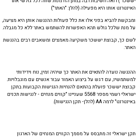
יששכר") רואה חשיבות רבה במתן הזדמנות שווה לכל גולשי אתר
האינטרנט אותו היא מפעילה (להלן: "האתר")
ומבקשת להביא בפני אלו את כלל פעולות ההנגשה אותן היא מציעה,
על מנת שלכל גולש תהא האפשרות להשתמש באתר ללא כל מגבלה.
לשם כך, קבוצת יששכר משקיעה מאמצים ומשאבים רבים בהנגשת
האתר.
ההנגשה נועדה להתאים את האתר כך שיהיה זמין, נוח וידידותי
למשתמשיו, עם דגש על ביצוע האמור עבור אנשים עם מוגבלויות.
קבוצת יששכר פועלת בהתאם להנחיות הנגישות הקבועות בתקן
ישראלי רשמי מספר 5568 שעניינו "קווים מנחים - לנגישות תכנים
באינטרנט" לרמה AA (להלן- תקן הנגישות).
תקן ישראלי זה מתבסס על מסמך הקווים המנחים של הארגון