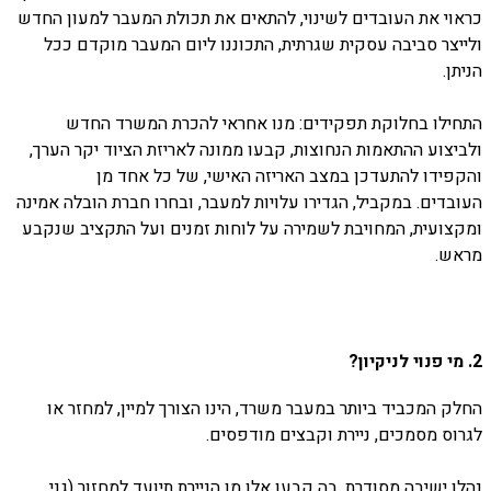
כראוי את העובדים לשינוי, להתאים את תכולת המעבר למעון החדש
ולייצר סביבה עסקית שגרתית, התכוננו ליום המעבר מוקדם ככל
הניתן.
התחילו בחלוקת תפקידים: מנו אחראי להכרת המשרד החדש
ולביצוע ההתאמות הנחוצות, קבעו ממונה לאריזת הציוד יקר הערך,
והקפידו להתעדכן במצב האריזה האישי, של כל אחד מן
העובדים. במקביל, הגדירו עלויות למעבר, ובחרו חברת הובלה אמינה
ומקצועית, המחויבת לשמירה על לוחות זמנים ועל התקציב שנקבע
מראש.
2. מי פנוי לניקיון?
החלק המכביד ביותר במעבר משרד, הינו הצורך למיין, למחזר או
לגרוס מסמכים, ניירת וקבצים מודפסים.
נהלו ישיבה מסודרת, בה קבעו אלו מן הניירת תיועד למחזור (גני