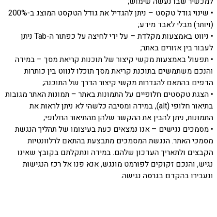
למכשיר שבו נעשה שימוש;
• שינוי גודל טקסט – ניתן להגדיל את גודל הטקסט המוצג ב-200%
(ויותר) מבלי לאבד מידע;
• ניווט באמצעות מקלדת – על ידי לחיצה על כפתור ה-Tab ניתן
לעבור בין אזורים באתר;
• תפעול באמצעות מקשי קיצור של תוכנות קריאת מסך – במידה
והנכם משתמשים בתוכנת קריאת מסך תוכלו לנווט בין כותרות
הדפים בהתאם להגדרות מקשי קיצור הדרך של התוכנה;
• הצגת טקסטים חלופיים על התמונות באתר – תמונות האתר מגובות
בתיאור חלופי (alt), במידה ומסיבה כלשהי לא ניתן לראות את
התמונות, ניתן להבין את ההקשר שלהן מהתיאור החלופי;
• מסמכים נגישים – אנו נמצאים כעת בעיצומו של תהליך הנגשת
מסמכי האתר. הנגשת המסמכים מתבצעת בהתאם לרלוונטיות
הקבצים ולתאריך העדכון שלהם. במידה ונתקלתם בקובץ שאינו
נגיש, והנכם זקוקים לפורמט מונגש, אנא פנו אל רכז הנגישות
ונעבירו בהקדם בגרסה נגישה.