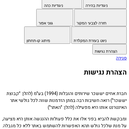
ניגודיות בהירה
ניגודיות כהה
חזרה לצבעי המקור
גווני אפור
ניווט בעזרת המקלדת
מיתוג קו-תחתון
הצהרת נגישות
סגירה
הצהרת נגישות
חברת אחים יששכר שירותים והובלות (1994) בע"מ (להלן: "קבוצת
יששכר") רואה חשיבות רבה במתן הזדמנות שווה לכל גולשי אתר
האינטרנט אותו היא מפעילה (להלן: "האתר")
ומבקשת להביא בפני אלו את כלל פעולות ההנגשה אותן היא מציעה,
על מנת שלכל גולש תהא האפשרות להשתמש באתר ללא כל מגבלה.