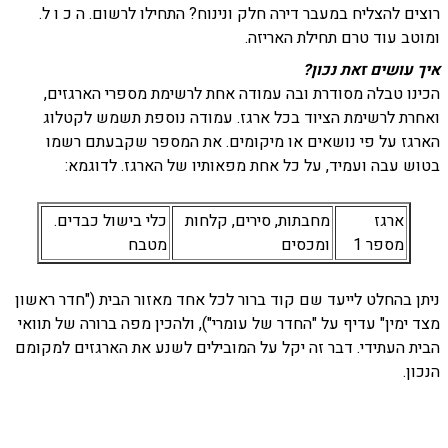
רוצים להצליח במעבר דירה חלק ונינוח? התחילו לרשום. ה כ ו ל.
ומוטב עוד טרם תחילת האריזה.
איך עושים זאת נכון?
הכינו טבלה מסודרת ובה עמודה אחת לרשימת מספרי הארגזים,
ואחרת לרשימת הציוד בכל ארגז. עמודה נוספת תשמש לקטלוג
הארגז על פי נושאים או מיקומים. את המספר שקבעתם רשמו
בטוש עבה ועמיד, על כל אחת מפאותיו של הארגז. לדוגמא:
ארגז
מחבתות, סירים, קלחות
כלי בישול כבדים.
מספר 1
ומכסים
מטבח
ניתן בהחלט לייעד שם קוד ברור לכל אחד מאזור הבית ("חדר ראשון
מצד ימין" עדיף על "החדר של עומרי"), ולהכין מפה ברורה של תוואי
הבית העתידי.
דבר זה יקל על המובילים לשנע את הארגזים למקומם
הנכון.