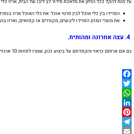
על מנת להקל ככל הניתן את מלאכת סידור לב ליבו של הבית, ארזו כלי
הפרידו בין כלי אוכל לבין פרטי אוכל. את כלי האוכל ארזו בנפרד
את מוצרי המזון הפרידו ליבשים, מקוררים או קפואים, וארזו ב
4. עצה אחרונה ומהותית.
גם אם ארזתם כראוי והקפדתם על ביצוע נכון, שמרו לפחות 10 ארגזים לכל אותו ציוד אחרון, "מסתובב" או כזה שטרם החלטתם לגביו. תתפלאו לגלות באיזו קלות ומהירות מתמלאים ארגזים אלו.
Facebook
Twitter
WhatsApp
LinkedIn
Pinterest
Telegram