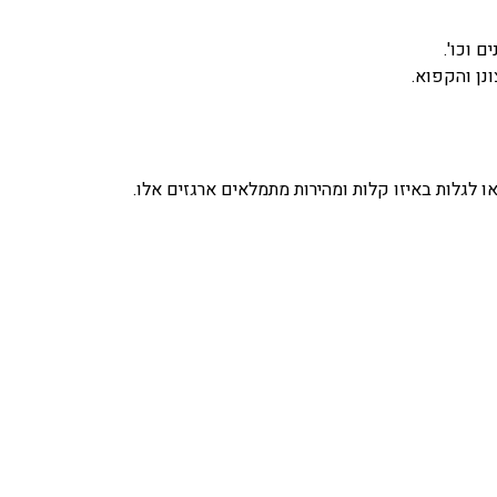
ם וכו'.
נן והקפוא.