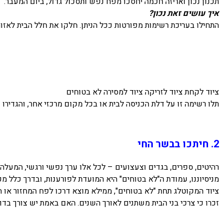
תכנון נכון ואריזה חכמה יחסכו מפח נפש ותסכול גדול, ביום המעבר.
איך עושים זאת נכון?
התחילו בעריכת רשימות מפורטות ככל הניתן. חלקו את חלל הבית לאזור
ציוד לקחת ציוד לזריקה ציוד למסירה לא בטוחים
תלו רשימה זו על דלת הכניסה לבית או בכל מקום מרכזי אחר, והגדירו כ – 4 ימים לסיום כתיבתה, על ידי כל אחד מבני
2. חיתכו בבשר החי
רהיטים, ספרים, בגדים וצעצועים – לכל אלו ערך נפשי ורגשי, המעלה ז
מניסיוננו, עמודת ה"לא בטוחים" היא המועדת לפורענות, ובדרך כלל מכ
ציוד המקוטלג תחת "לא בטוחים", ממילא מוצא דרכו לפח המחזור או המס
זכרו כי צרכי בני הבית משתנים לאורך השנים. האם באמת יש צורך בדובי בן 15 שנים, או שביכולתו לשמח יל