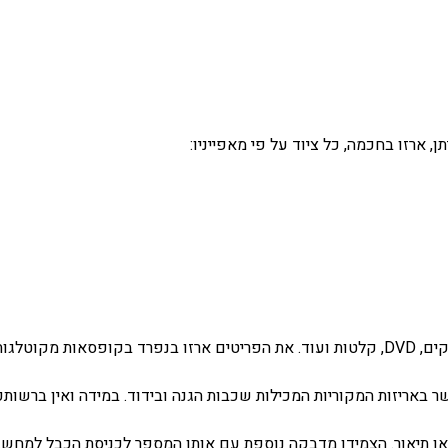
ן,
ארזו בחכמה, כל ציוד על פי מאפייניו:
הפרידו בין המכשיר לפריטים המצויים בו, כגון מחסניות דיו, דיסקים, DVD, קלטות ועוד. את ה
שר באריזות המקוריות המכילות שכבות הגנה ובידוד. במידה ואין ברשו
ר או תיאור. הצמידו מדבקה נוספת עם אותו המספר לכניסת הכבל למחשב