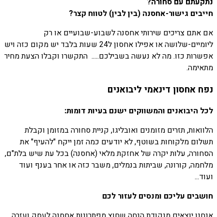
נתקעתם עם סחורה?
חייבים גישור-אחסנה (בין לבין) לטווח קצר?
אם אתם צריכים שירותי אחסנה לשבוע-שבועיים או רק
ליומיים-שלושה או אפילו אחסון ל24 שעות בלבד יש מקום כזה ויש
אפשרות כזו. מה לא נעשה בשבילכם..... התקשרו וקבלו הצעת מחיר
מתאימה.
נפח אחסון דינאמי ליבואנים
לכל היבואנים והמשווקים ישנם בעיות דומות:
הלוואות, תזרים מזומנים ואובליגו, קניית סחורה במזומן וקבלת
תשלום מלקוחות בשוטף, לא יודעים כמה זמן ייקח "להעיף" את
הסחורה, עלות יקרה של אחזקת מלאי (אחסנה) בכל עת שיש בלת"ם,
מלחמה, קורונה, שביתות בנמלים, משבר כזה או אחר בענף ועוד
ועוד...
חושבים עליכם ומנסים לעזור לכם
אנחנו יוצאים מנקודת הנחה שחוץ מפתרונות אחסנה לעסק ועזרה