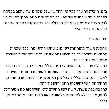
בזמן הובלת המשרד למקומו החדש ישנם מקרים של עיכוב בכניסה
למבנה בעוד שהפינוי של המשרד מחויב ע"פ חוזה. התקופה של בין
לבין מצריכה אפסון זמני של התכולה והשכרת מקום בחברת אחסנה
הוא הפתרון האידאלי.
כמה עולה?
אחסנת משרד מתומחרת לפי קוב שהיא מידת נפח. ככל שכמות
החפצים גדולה יותר כך נדרש נפח אפסון גדול יותר ועלות השכרת
מחסן תואם יקרה יותר.
ההבדל במחיר לקוב משתנה בנפח הכללי כאשר למשרדים גדולים
תהיה הנחה משמעותית. כמו כן התמחור להשכרת מחסנים מתייחס
למשך התקופה הכללית. ככל זמן האחסנה יהיה לטווח ארוך יותר כך
המחיר החודשי להשכרת מחסן יהיה זול יותר.
כמו בהובלת משרד, קשה לתת מחירים ללא התייחסות ספציפית לכל
לקוח, אך כדי לא להשתמט מלהשביע את סקרנותכם נאמר באופן
כללי: