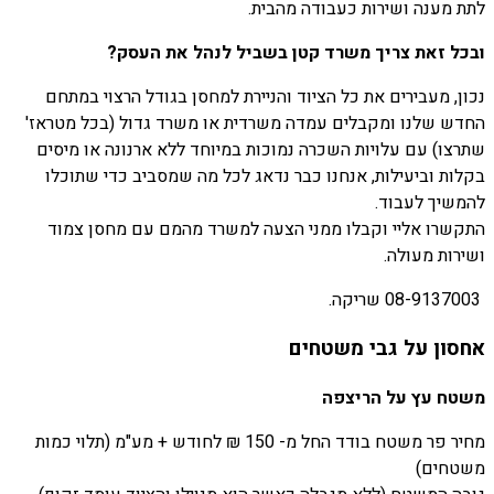
לתת מענה ושירות כעבודה מהבית.
ובכל זאת צריך משרד קטן בשביל לנהל את העסק?
נכון, מעבירים את כל הציוד והניירת למחסן בגודל הרצוי במתחם
החדש שלנו ומקבלים עמדה משרדית או משרד גדול (בכל מטראז'
שתרצו) עם עלויות השכרה נמוכות במיוחד ללא ארנונה או מיסים
בקלות וביעילות, אנחנו כבר נדאג לכל מה שמסביב כדי שתוכלו
להמשיך לעבוד.
התקשרו אליי וקבלו ממני הצעה למשרד מהמם עם מחסן צמוד
ושירות מעולה.
08-9137003 שריקה.
אחסון על גבי משטחים
משטח עץ על הריצפה
מחיר פר משטח בודד החל מ- 150 ₪ לחודש + מע"מ (תלוי כמות
משטחים)