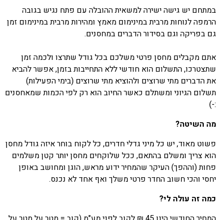
במתחם יש גישה ישירה למשאית ההובלה עם פתח נגיש בגובה
הרמפה לנוחות מרבית במינימום מאמץ ומהירות מרבית במינימום זמן
גם בפריקה וגם בסידור הדברים במחסנים.
אתם מקבלים מחסן פרטי משלכם בכל גודל שתרצו ולכמה זמן
שתצטרכו, התשלום הוא חודשי ללא התחייבות בזמן, אפשר להביא
את הדברים מתי שרוצים ולהוציא מתי שרוצים (בימי הפעילות)
תשלום הגיוני ומשתלם כאשר החיוב הוא רק לפי הכמות שמאחסנים
:-)
מה השיטה?
פשוט מאוד, יש כל מיני גדלי חדרים, כל לקוח בוחר איזה גודל מחסן
הוא צריך ומשלם בהתאם, ככל שלוקחים מחסן יותר קטן משלמים
פחות (וההפך) העיקר שהמחיר ידוע מראש, הוגן ומחושב באופן
יחסי והכי חשוב החדר פרטי משלך ואף אחד לא נכנס.
כמה זה עולה לי?
המחיר החודשי הינו 45 ₪ לקוב לפני מע"מ (קוב = מטר על מטר על