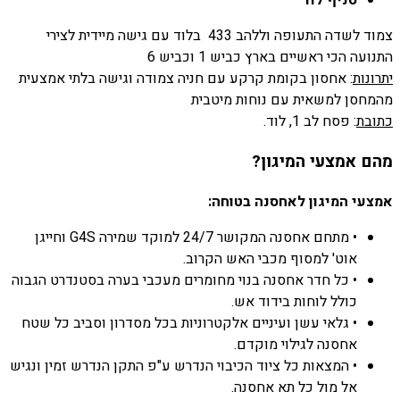
סניף לוד
צמוד לשדה התעופה וללהב 433 בלוד עם גישה מיידית לצירי
התנועה הכי ראשיים בארץ כביש 1 וכביש 6
יתרונות
: אחסון בקומת קרקע עם חניה צמודה וגישה בלתי אמצעית
מהמחסן למשאית עם נוחות מיטבית
כתובת
: פסח לב 1, לוד.
מהם אמצעי המיגון?
אמצעי המיגון לאחסנה בטוחה:
• מתחם אחסנה המקושר 24/7 למוקד שמירה G4S וחייגן
אוט' למסוף מכבי האש הקרוב.
• כל חדר אחסנה בנוי מחומרים מעכבי בערה בסטנדרט הגבוה
כולל לוחות בידוד אש.
• גלאי עשן ועיניים אלקטרוניות בכל מסדרון וסביב כל שטח
אחסנה לגילוי מוקדם.
• המצאות כל ציוד הכיבוי הנדרש ע"פ התקן הנדרש זמין ונגיש
אל מול כל תא אחסנה.