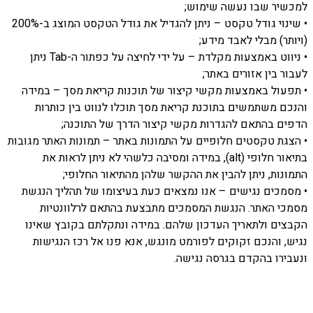
למכשיר שבו נעשה שימוש;
• שינוי גודל טקסט – ניתן להגדיל את גודל הטקסט המוצג ב-200%
(ויותר) מבלי לאבד מידע;
• ניווט באמצעות מקלדת – על ידי לחיצה על כפתור ה-Tab ניתן
לעבור בין אזורים באתר;
• תפעול באמצעות מקשי קיצור של תוכנות קריאת מסך – במידה
והנכם משתמשים בתוכנת קריאת מסך תוכלו לנווט בין כותרות
הדפים בהתאם להגדרות מקשי קיצור הדרך של התוכנה;
• הצגת טקסטים חלופיים על התמונות באתר – תמונות האתר מגובות
בתיאור חלופי (alt), במידה ומסיבה כלשהי לא ניתן לראות את
התמונות, ניתן להבין את ההקשר שלהן מהתיאור החלופי;
• מסמכים נגישים – אנו נמצאים כעת בעיצומו של תהליך הנגשת
מסמכי האתר. הנגשת המסמכים מתבצעת בהתאם לרלוונטיות
הקבצים ולתאריך העדכון שלהם. במידה ונתקלתם בקובץ שאינו
נגיש, והנכם זקוקים לפורמט מונגש, אנא פנו אל רכז הנגישות
ונעבירו בהקדם בגרסה נגישה.