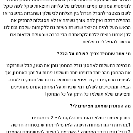
לוגיסטית עסקים קמים ונופלים על עלויות והוצאות שקל לפה שקל
לשם מצטבר להבדל הגדול בין הצלחה לכישלון ושחברות במשבר או
בתחילת דרכם ואין להם אורך נשימה או לא מסוגלות להחזיק את
הראש מעל למים זה יוצר שרשרת בעיות גם ללקוחות שלכם וגם לנו.
לכן אנחנו רוצים ללכת לקראתכם הכי הרבה שבעולם ולראות אם
אפשר להוזיל לכם עלויות.
מי אמר שתמיד צריך לשלם על הכל?
מבחינת התשלום לאחסון גודל המחסן נותן את הטון, ככל שתרוקנו
את המחסן מהר יותר תרוויחו יותר ותשלמו פחות על זמן האחסון, אך
לעיתים מרוקנים בקצב איטי או שנשאר זנבות של סטוקים לעונה
הבאה וממשיכים לשלם דמי שכירות על המחסן אנחנו מעוניינים
ומציעים שלא תשלמו כל הזמן על כל המחסן!
מה הפתרון שאתם מציעים לי?
פתרון אפשרי ותלוי בהעדפת הלקוח לפי 2 פרמטרים:
1.מהירות ריקון הסחורה הישנה ו\או מילוי מחדש בסחורה חדשה
2.גודל נפח וכובד הסחורה \ הארגזים \ הציוד \המשטחים והתמרון