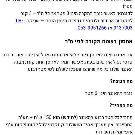
מטר)
לדוגמא: כאשר גובה התקרה הינו 3 מטר אז כל מ"ר = 3 קוב
לתקופות ארוכות ולנפחים גדולים תינתן הנחה – שריקה:
08-
9137003
או
053-3951266
אחסון בשטח מקורה לפי מ"ר
אם אתם רוצים לאחסן ציוד מלאי או סחורה אבל אין לכם צורך בחדר
פרטי נעול אין שום בעיה, אפשר תמיד לאחסן תחת קורת מבנה
האנגר שלנו כל מה שתרצו ותוכלו לשלם לפי מטר רבוע.
מה הגובה?
גובה ההאנגר הינו: 6 מטר
מה המחיר?
מחיר לכל מטר רבוע בהאנגר (לחודש) הוא 150 ש"ח + מע"מ
הסתייגות: אין תעריף אחיד התשלום קונקרטי לכל לקוח ולקוח ע"פ
אופי ומידת השירות