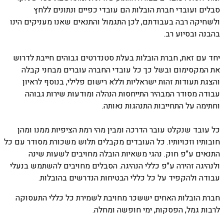
סבלים ועובדי חברת הובלות הם עובדי כפיים ונתונים ללחץ
ולשחיקה רבה בעבודתם, לכן התגמול והתנאים שאנו מעניקים הינו
בהבנה ובסיוע רב.
יחד עם זאת, חברת הובלות בעלת סטנדרטים גבוהים חייבת לדרוש
את המקסימום ובשל כך כל עובדי החברה עוברים מבחני קבלה
והצגת תעודות זהות ישראליות וללא רישום פלילי, בנוסף לראיון
עבודה מסודר המבהיר התייחסות הנהלה ומודעות שירות גבוהה
וחתימה על התחייבות התנהגות נאותה.
כל עובד שנקלט עובר הדרכה ומבין מהי רמת הציפיות ממנו ומהן
חובותיו וזכויותיו. כל העובדים מקבלים תלוש משכורת מסודר עם כל
התנאים ע"פ חוק. נהגי משאיות הובלה מחויבים לשעות שינה
ולנהיגה זהירה ע"פ כללי הנהיגה. הסבלים מחויבים להשתמש בנעלי
עבודה ולהקפיד על כל כללי הבטיחות הנדרשים בהובלות.
חברת הובלות האחים יששכר מחויבת לשמירת כל כללי התעסוקה
לרבות גמל, הפסקות, ימי חופשה ומחלה.