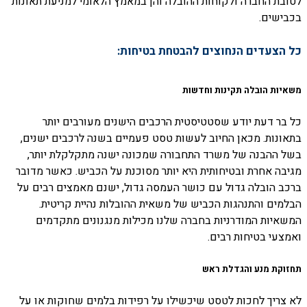
לטובת החברה ולקוחות ההובלה והן במאמץ הלאומי למניעת תאונות
בכבישים.
כל הצעדים הנחוצים להבטחת בטיחות:
משאיות הובלה תקינות וחדשות
כל בר דעת יודע שסטטיסטית הרכבים הישנים מעורבים יותר
בתאונות. מכאן החיוב לעשות טסט פעמיים בשנה לרכבים ישנים,
בשל ההבנה של משרד התחבורה שמכונה ישנה מתקלקלת יותר,
מגיבה אחרת ובטיחותית היא יותר מסוכנת על הכביש. כאשר מדובר
ברכב הובלה גדול עם כושר העמסה גדול, ישנם מאמצים רבים על
הבלמים והתנהגות הכביש של משאית ההובלות נהיית קריטית.
המשאיות המודרניות בחברה שלנו מכילות מנגנונים מתקדמים
ואמצעי בטיחות רבים.
תחזוקת מנע והגדלת ראש
לא צריך לחכות לטסט שיכשילו על רפידות בלמים שחוקות או על