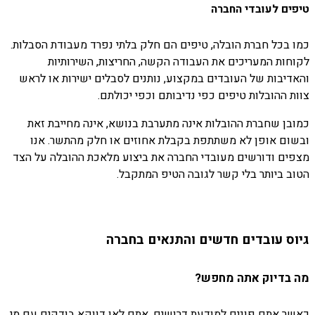
טיפים לעובדי החברה
כמו בכל חברת הובלה, טיפים הם חלק בלתי נפרד מעבודת הסבלות.
לקוחות המעריכים את העבודה הקשה, החריצות, השירותיות
והאדיבות של העובדים במקצוע, נותנים לסבלים ישירות או לראש
צוות ההובלות טיפים כפי נדיבותם וכפי יכולתם.
כמובן שחברת ההובלות אינה מתערבת בנושא, אינה מחייבת זאת
ובשום אופן לא משתתפת בקבלת אחוזים או חלק מהתשר. אנו
מצפים ודורשים מעובדי החברה את ביצוע מלאכת ההובלה על הצד
הטוב ביותר בלי קשר לגובה הטיפ המתקבל.
גיוס עובדים חדשים והתנאים בחברה
מה בדיוק אתה מחפש?
כאשר אתם פונים למודעת דרושים, אתם לאו דווקא בודקים עם מי