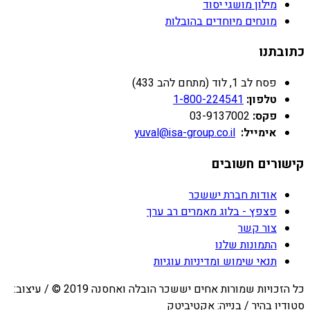
מילון מושגי יסוד
מונחים מיוחדים בהובלות
כתובתנו
פסח לב 1, לוד (מתחם להב 433)
טלפון:
1-800-224541
פקס:
03-9137002
אימייל:
yuval@isa-group.co.il
קישורים חשובים
אודות חברת יששכר
פצפץ - בלוג מאמרים רב ערך
צור קשר
התמונות שלנו
תנאי שימוש ומדיניות עוגיות
כל הזכויות שמורות אחים יששכר הובלה ואחסנה 2019 © / עיצוב:
סטודיו בהיר / בנייה: אקטיביטק