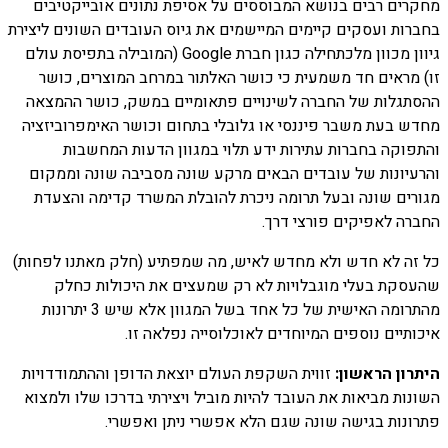
מחקרים רבים בנושא המבוססים על אסיפת נתונים אובייקטיבים
בחברות ועסקים קיימים המיישמים את גיוס העובדים השונים ליצירת
גיוון מכוון מלכתחילה כגון חברת Google (המובילה בתפיסת עולם
זו) מראים חד משמעית כי כושר האלתור במרחב המוצרים, כושר
ההסתגלות של החברה לשינויים פתאומיים במשק, כושר ההמצאה
מחדש בעת משבר פיננסי או גלובלי בתחום וכושר האימפרוביזציה
והתפוקה בחברות עתירות ידע תלוי במגוון הדעות המחשבות
והרעיונות של עובדים הבאים מרקע שונה מסביבה שונה וממקום
מגורים שונה ובעל תרומה ניכרת להובלת המשרד קדימה והצעדת
החברה לאפיקים פורצי דרך.
כל זה לא חדש ולא מחדש לאיש, מה שמפתיע (חלק מאתנו לפחות)
שהעסקת בעלי מוגבלויות לא רק שמעצים את היכולות כחלק
מהתרומה האישית של כל אחד בשל המגוון אלא שיש 3 יתרונות
איכותיים נוספים המיוחדים לאוכלוסייה נפלאה זו.
היתרון הראשון:
זווית השקפת העולם יוצאת הדופן וההתמודדויות
השונות מביאות את העובד להיות מוביל ויצירתי בדרכו שלו ולמצוא
פתרונות בגישה שונה שגם הלא אפשרי ניתן ואפשרי.