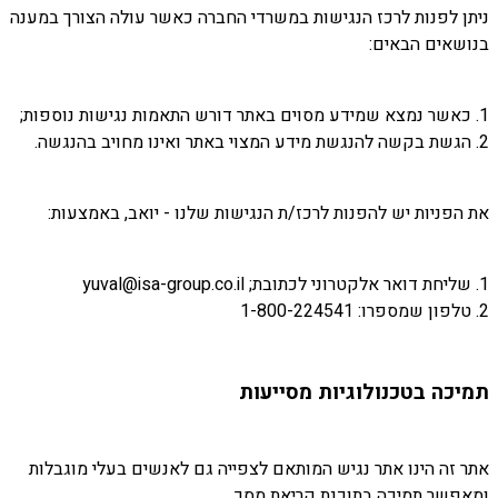
ניתן לפנות לרכז הנגישות במשרדי החברה כאשר עולה הצורך במענה
בנושאים הבאים:
1. כאשר נמצא שמידע מסוים באתר דורש התאמות נגישות נוספות;
2. הגשת בקשה להנגשת מידע המצוי באתר ואינו מחויב בהנגשה.
את הפניות יש להפנות לרכז/ת הנגישות שלנו - יואב, באמצעות:
1. שליחת דואר אלקטרוני לכתובת; yuval@isa-group.co.il
2. טלפון שמספרו: 1-800-224541
תמיכה בטכנולוגיות מסייעות
אתר זה הינו אתר נגיש המותאם לצפייה גם לאנשים בעלי מוגבלות
ומאפשר תמיכה בתוכנת קריאת מסך.