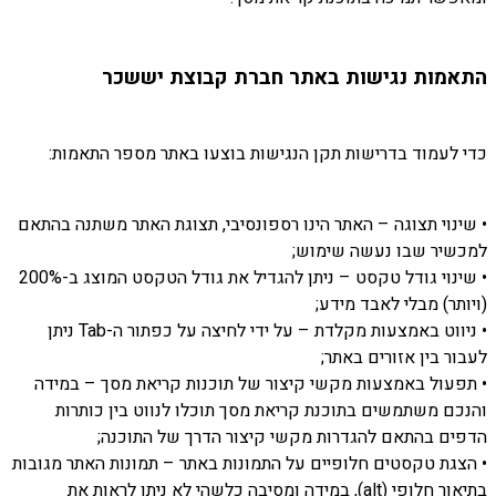
התאמות נגישות באתר חברת קבוצת יששכר
כדי לעמוד בדרישות תקן הנגישות בוצעו באתר מספר התאמות:
• שינוי תצוגה – האתר הינו רספונסיבי, תצוגת האתר משתנה בהתאם
למכשיר שבו נעשה שימוש;
• שינוי גודל טקסט – ניתן להגדיל את גודל הטקסט המוצג ב-200%
(ויותר) מבלי לאבד מידע;
• ניווט באמצעות מקלדת – על ידי לחיצה על כפתור ה-Tab ניתן
לעבור בין אזורים באתר;
• תפעול באמצעות מקשי קיצור של תוכנות קריאת מסך – במידה
והנכם משתמשים בתוכנת קריאת מסך תוכלו לנווט בין כותרות
הדפים בהתאם להגדרות מקשי קיצור הדרך של התוכנה;
• הצגת טקסטים חלופיים על התמונות באתר – תמונות האתר מגובות
בתיאור חלופי (alt), במידה ומסיבה כלשהי לא ניתן לראות את