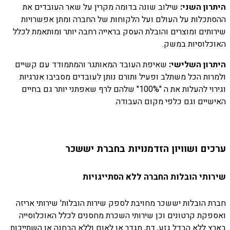
היתרון השני:
שילוב שונה בדומה מקרין על שאר העובדים את
ההסתכלות על העולם ועל הלקוחות של החברה ומתן אפשרויות
שירותים ומוצרים והובלת העסק בראייה רחבה יותר ומותאמת לכלל
האוכלוסיות במשק.
היתרון השלישי:
שאיפת העובד המאותגר והמתמודד עם קשיים
ולמרות הכל משתלב ופעיל ותורם נותן לעובדים מסביבו אנרגיות
וגירוי להעלות את ה "100%" שלהם לרף שאפתני יותר גם בחיים
האישיים וגם כלפי מקום העבודה.
ערכים ושוויון הזדמנויות בחברת יששכר
שירותי הובלות החברה ללא הסתייגויות
חברת הובלות יששכר מחויבת לספק שירות הובלות' שירותי אריזה
ואספקת קרטונים וכן שירותי השכרת מחסנים לכלל האוכלוסייה
בארץ ללא הבדל גזע, דת, מגדר או לאום וללא הבחנה או השתייכות