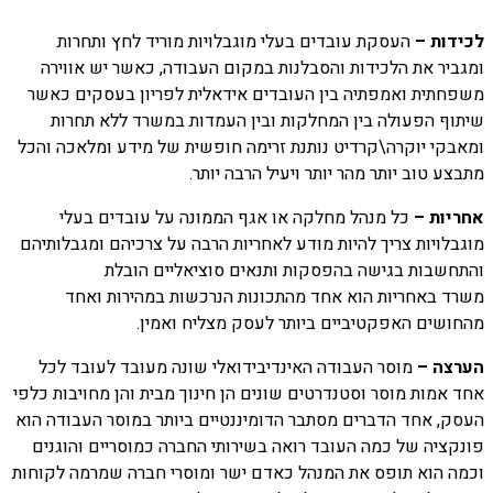
לכידות –
העסקת עובדים בעלי מוגבלויות מוריד לחץ ותחרות
ומגביר את הלכידות והסבלנות במקום העבודה, כאשר יש אווירה
משפחתית ואמפתיה בין העובדים אידאלית לפריון בעסקים כאשר
שיתוף הפעולה בין המחלקות ובין העמדות במשרד ללא תחרות
ומאבקי יוקרה\קרדיט נותנת זרימה חופשית של מידע ומלאכה והכל
מתבצע טוב יותר מהר יותר ויעיל הרבה יותר.
אחריות –
כל מנהל מחלקה או אגף הממונה על עובדים בעלי
מוגבלויות צריך להיות מודע לאחריות הרבה על צרכיהם ומגבלותיהם
והתחשבות בגישה בהפסקות ותנאים סוציאליים הובלת
משרד באחריות הוא אחד מהתכונות הנרכשות במהירות ואחד
מהחושים האפקטיביים ביותר לעסק מצליח ואמין.
הערצה –
מוסר העבודה האינדיבידואלי שונה מעובד לעובד לכל
אחד אמות מוסר וסטנדרטים שונים הן חינוך מבית והן מחויבות כלפי
העסק, אחד הדברים מסתבר הדומיננטיים ביותר במוסר העבודה הוא
פונקציה של כמה העובד רואה בשירותי החברה כמוסריים והוגנים
וכמה הוא תופס את המנהל כאדם ישר ומוסרי חברה שמרמה לקוחות