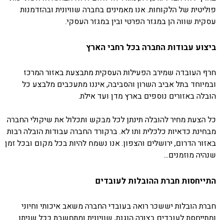
פוליטית של הלקוחות. אנו מאמינים בחברה שוויונית ובהזדמנות
עסקית שווה הן במגזר הפרטי ובין במגזר העסקי.
ביצוע עבודות החברה בכל רחבי הארץ
חרף העובדה שמירב הפעילות העסקית מתבצעת באזור המרכז
ובמיוחד בתל אביב השרון והסביבה, איננו מתעכבים מלבצע כל
הובלה באזורים נוספים בארץ מדן ועד אילת.
כל הצעת מחיר להובלה תינתן לכל מבקש ותכלול את שיקולי החברה
מבחינת כדאיות כלכלית ותו לא. ברקורד החברה עבודות הובלה רבות
באזור הדרום, ירושלים והצפון. אנו נשמח להיות בכל מקום ובכל זמן
שנהיה מוזמנים...
התייחסות חברת ההובלות לעובדים
חברת הובלות יששכר רואה בעובדי החברה משאב איכותי וחיוני
ומתייחסת לעובדים בצורה הוגנת, שוויונית ומתחשבת ככל שניתן.