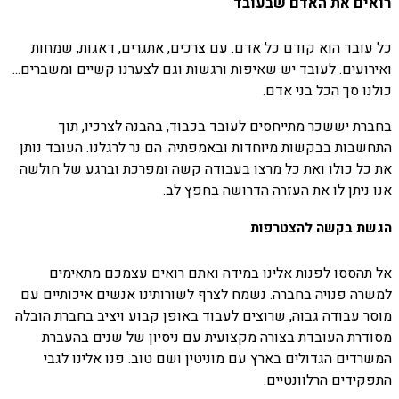
רואים את האדם שבעובד
כל עובד הוא קודם כל אדם. עם צרכים, אתגרים, דאגות, שמחות
ואירועים. לעובד יש שאיפות ורגשות וגם לצערנו קשיים ומשברים...
כולנו סך הכל בני אדם.
בחברת יששכר מתייחסים לעובד בכבוד, בהבנה לצרכיו, תוך
התחשבות בבקשות מיוחדות ובאמפתיה. הם נר לרגלנו. העובד נותן
את כל כולו ואת כל מרצו בעבודה קשה ומפרכת וברגע של חולשה
אנו ניתן לו את העזרה הדרושה בחפץ לב.
הגשת בקשה להצטרפות
אל תהססו לפנות אלינו במידה ואתם רואים עצמכם מתאימים
למשרה פנויה בחברה. נשמח לצרף לשורותינו אנשים איכותיים עם
מוסר עבודה גבוה, שרוצים לעבוד באופן קבוע ויציב בחברת הובלה
מסודרת העובדת בצורה מקצועית עם ניסיון של שנים בהעברת
המשרדים הגדולים בארץ עם מוניטין ושם טוב. פנו אלינו לגבי
התפקידים הרלוונטיים.