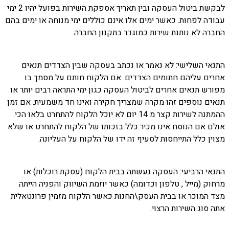
לבקשת ביטול העסקה ובין תאריך אספקת השירות בפועל יהיו 2 ימי
עבודה לפחות. כאשר ימים אלו אינם כוללים ימי מנוחה או ימים בהם
החברה לא נותנת שירות כמוגדר בתקנון החברה.
התנאי השלישי: לא נאמר או נכתב בעסקה שבין הצדדים תנאים
אחרים עליהם חתומים הצדדים. אם הלקוח חותם על מסמך בו
מפורש תנאים אחרים לביטול העסקה כגון ימי התראה רבים יותר או
תנאים נוספים זהו מקרה שמצריך חקירה ואינו חד משמעית. אם זמן
ההמתנה לשירות קצר מ 14 יום לא יוכל הלקוח להתחרט בלאו הכי.
אולם אם הנוסח אינו מכיר כלל בזכותו של הלקוח להתחרט או שלא
מצוין כלל התייחסות לסעיף זה ידו של הלקוח על העליונה.
התנאי הרביעי: העסקה נעשתה בבית הלקוח (עסקת רוכלות) או
מרחוק (מייל , טלפון וכדומה) כאשר יוזמת השיווק והפניה הייתה
מצד המוכר או בבית העסק\החנות כאשר הלקוח מזמין פרונטאלית
אתה סוג השירות הרצוי.