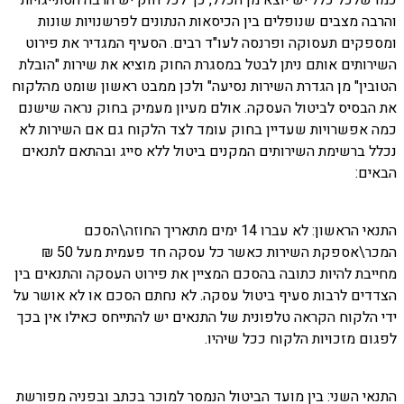
והרבה מצבים שנופלים בין הכיסאות הנתונים לפרשנויות שונות
ומספקים תעסוקה ופרנסה לעו"ד רבים. הסעיף המגדיר את פירוט
השירותים אותם ניתן לבטל במסגרת החוק מוציא את שירות "הובלת
הטובין" מן הגדרת השירות נסיעה" ולכן ממבט ראשון שומט מהלקוח
את הבסיס לביטול העסקה. אולם מעיון מעמיק בחוק נראה שישנם
כמה אפשרויות שעדיין בחוק עומד לצד הלקוח גם אם השירות לא
נכלל ברשימת השירותים המקנים ביטול ללא סייג ובהתאם לתנאים
הבאים:
התנאי הראשון: לא עברו 14 ימים מתאריך החוזה\הסכם
המכר\אספקת השירות כאשר כל עסקה חד פעמית מעל 50 ₪
מחייבת להיות כתובה בהסכם המציין את פירוט העסקה והתנאים בין
הצדדים לרבות סעיף ביטול עסקה. לא נחתם הסכם או לא אושר על
ידי הלקוח הקראה טלפונית של התנאים יש להתייחס כאילו אין בכך
לפגום מזכויות הלקוח ככל שיהיו.
התנאי השני: בין מועד הביטול הנמסר למוכר בכתב ובפניה מפורשת