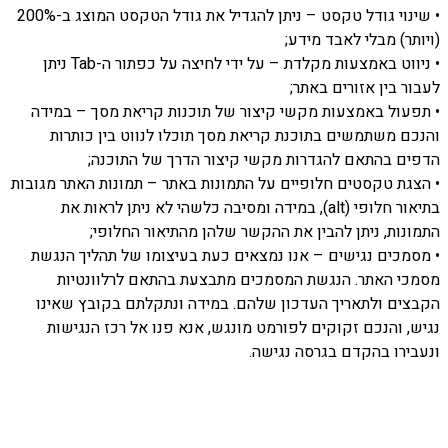
• שינוי גודל טקסט – ניתן להגדיל את גודל הטקסט המוצג ב-200%
(ויותר) מבלי לאבד מידע;
• ניווט באמצעות מקלדת – על ידי לחיצה על כפתור ה-Tab ניתן
לעבור בין אזורים באתר;
• תפעול באמצעות מקשי קיצור של תוכנות קריאת מסך – במידה
והנכם משתמשים בתוכנת קריאת מסך תוכלו לנווט בין כותרות
הדפים בהתאם להגדרות מקשי קיצור הדרך של התוכנה;
• הצגת טקסטים חלופיים על התמונות באתר – תמונות האתר מגובות
בתיאור חלופי (alt), במידה ומסיבה כלשהי לא ניתן לראות את
התמונות, ניתן להבין את ההקשר שלהן מהתיאור החלופי;
• מסמכים נגישים – אנו נמצאים כעת בעיצומו של תהליך הנגשת
מסמכי האתר. הנגשת המסמכים מתבצעת בהתאם לרלוונטיות
הקבצים ולתאריך העדכון שלהם. במידה ונתקלתם בקובץ שאינו
נגיש, והנכם זקוקים לפורמט מונגש, אנא פנו אל רכז הנגישות
ונעבירו בהקדם בגרסה נגישה.